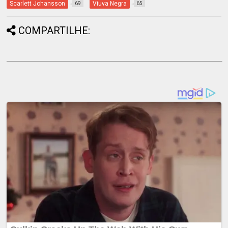
Scarlett Johansson
Viuva Negra
69
65
COMPARTILHE: