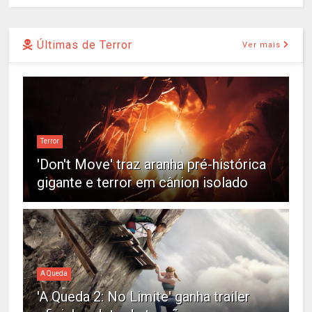
Últimas de Terror
Ver mais
Terror
'Don't Move' traz aranha pré-histórica
gigante e terror em cânion isolado
A Queda
'A Queda 2: No Limite' ganha trailer