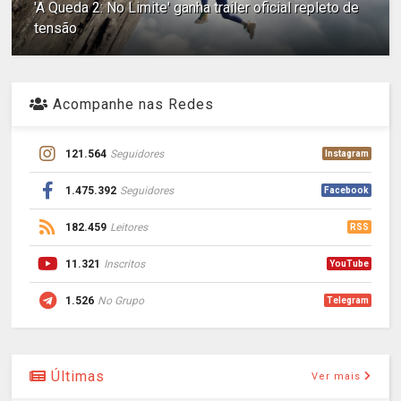
'A Queda 2: No Limite' ganha trailer oficial repleto de
tensão
Acompanhe nas Redes
121.564
Seguidores
Instagram
1.475.392
Seguidores
Facebook
182.459
Leitores
RSS
11.321
Inscritos
YouTube
1.526
No Grupo
Telegram
Últimas
Ver mais