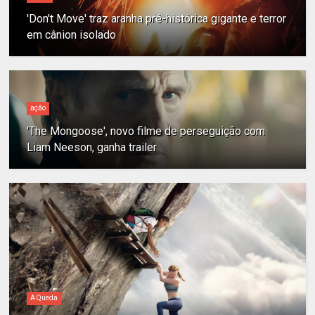
'Don't Move' traz aranha pré-histórica gigante e terror
em cânion isolado
ação
'The Mongoose', novo filme de perseguição com
Liam Neeson, ganha trailer
A Queda