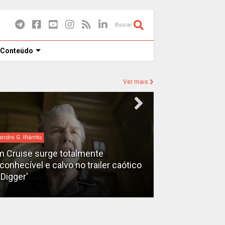
Buscar
 Conteúdo
Ver mais
bilheteria
e totalmente
calvo no trailer caótico
Bilheteria 2026: Os 10 filme
lucrativos do ano até o mo