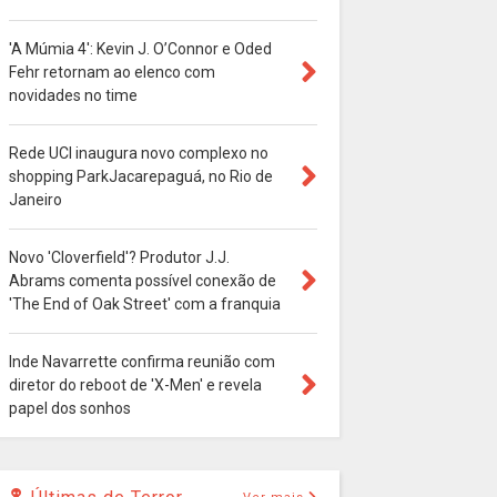
'A Múmia 4': Kevin J. O’Connor e Oded
Fehr retornam ao elenco com
novidades no time
Rede UCI inaugura novo complexo no
shopping ParkJacarepaguá, no Rio de
Janeiro
Novo 'Cloverfield'? Produtor J.J.
Abrams comenta possível conexão de
'The End of Oak Street' com a franquia
Inde Navarrette confirma reunião com
diretor do reboot de 'X-Men' e revela
papel dos sonhos