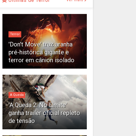
Últimas de Terror
Ver mais
Terror
'Don't Move' traz aranha
pré-histórica gigante e
terror em cânion isolado
A Queda
'A Queda 2: No Limite'
ganha trailer oficial repleto
de tensão