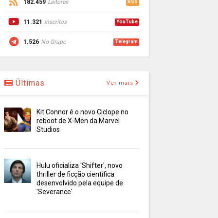
182.459
Leitores
RSS
11.321
Inscritos
YouTube
1.526
No Grupo
Telegram
Últimas
Ver mais
Kit Connor é o novo Ciclope no
reboot de X-Men da Marvel
Studios
Hulu oficializa 'Shifter', novo
thriller de ficção científica
desenvolvido pela equipe de
'Severance'