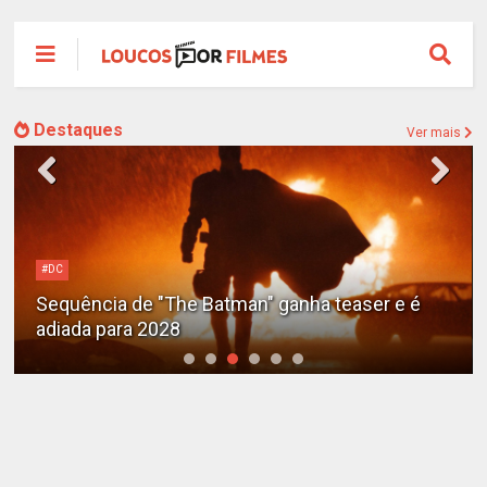
Destaques
Ver mais
Alejandro G. Iñárritu
Tom Cruise surge totalmente irreconhecível e
calvo no trailer caótico de 'Digger'