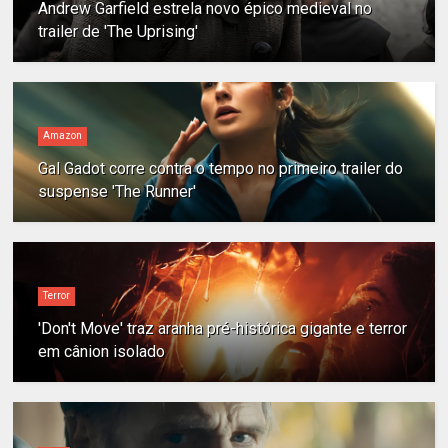
Andrew Garfield estrela novo épico medieval no
trailer de 'The Uprising'
Amazon
Gal Gadot corre contra o tempo no primeiro trailer do
suspense 'The Runner'
Terror
'Don't Move' traz aranha pré-histórica gigante e terror
em cânion isolado