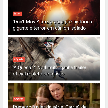
Terror
'Don't Move' traz aranha pré-histórica
gigante e terror em cânion isolado
A Queda
'A Queda 2: No Limite' ganha trailer
oficial repleto de tensão
Amazon
Primeiro trailer da série 'Carrie', de