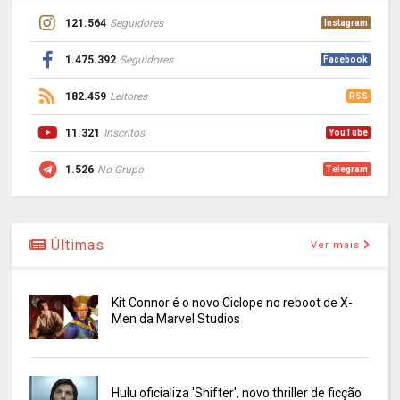
121.564
Seguidores
Instagram
1.475.392
Seguidores
Facebook
182.459
Leitores
RSS
11.321
Inscritos
YouTube
1.526
No Grupo
Telegram
Últimas
Ver mais
Kit Connor é o novo Ciclope no reboot de X-
Men da Marvel Studios
Hulu oficializa 'Shifter', novo thriller de ficção