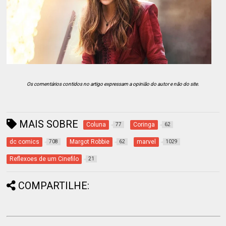
Os comentários contidos no artigo expressam a opinião do autor e não do site.
MAIS SOBRE
Coluna
Coringa
77
62
dc comics
Margot Robbie
marvel
708
62
1029
Reflexoes de um Cinefilo
21
COMPARTILHE: