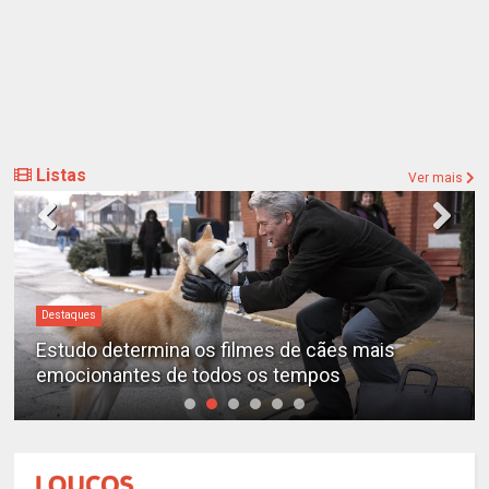
Listas
Ver mais
Destaques
D
Estudo determina os filmes de cães mais
“
emocionantes de todos os tempos
d