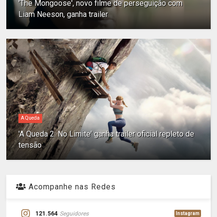
'The Mongoose', novo filme de perseguição com
Liam Neeson, ganha trailer
A Queda
'A Queda 2: No Limite' ganha trailer oficial repleto de
tensão
Acompanhe nas Redes
121.564
Seguidores
Instagram