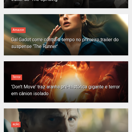
Amazon
Gal Gadot corre contra o tempo no primeiro trailer do
suspense 'The Runner'
Terror
'Don't Move' traz aranha pré-histórica gigante e terror
em cânion isolado
ação