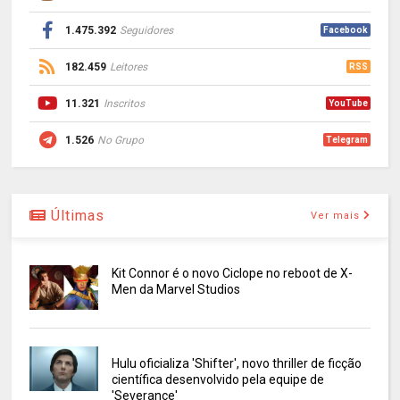
1.475.392
Seguidores
Facebook
182.459
Leitores
RSS
11.321
Inscritos
YouTube
1.526
No Grupo
Telegram
Últimas
Ver mais
Kit Connor é o novo Ciclope no reboot de X-
Men da Marvel Studios
Hulu oficializa 'Shifter', novo thriller de ficção
científica desenvolvido pela equipe de
'Severance'