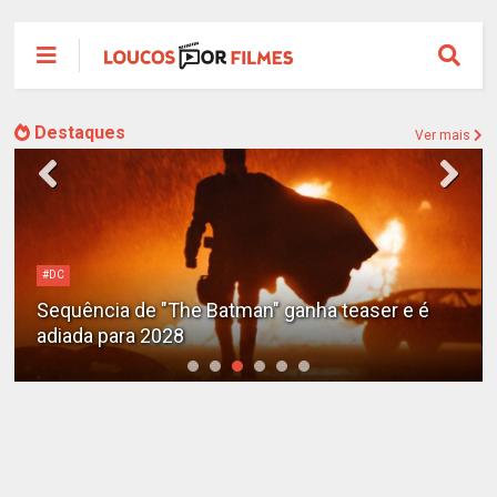
Destaques
Ver mais
Alejandro G. Iñárritu
Tom Cruise surge totalmente irreconhecível e
calvo no trailer caótico de 'Digger'