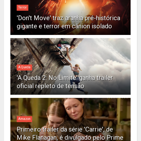
Terror
'Don't Move' traz aranha pré-histórica
gigante e terror em cânion isolado
A Queda
'A Queda 2: No Limite' ganha trailer
oficial repleto de tensão
Amazon
Primeiro trailer da série 'Carrie', de
Mike Flanagan, é divulgado pelo Prime