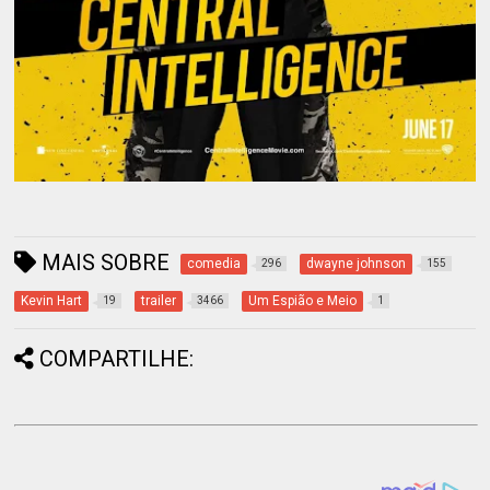
MAIS SOBRE
comedia
dwayne johnson
296
155
Kevin Hart
trailer
Um Espião e Meio
19
3466
1
COMPARTILHE: