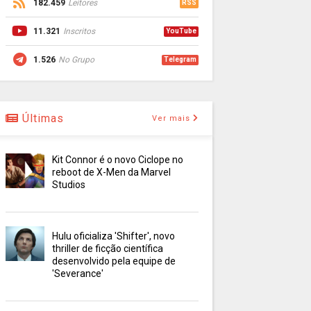
182.459
Leitores
RSS
11.321
Inscritos
YouTube
1.526
No Grupo
Telegram
Últimas
Ver mais
Kit Connor é o novo Ciclope no
reboot de X-Men da Marvel
Studios
Hulu oficializa 'Shifter', novo
thriller de ficção científica
desenvolvido pela equipe de
'Severance'