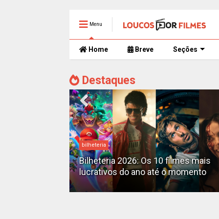
Menu
Home
Breve
Seções
Destaques
bilheteria
mente
 trailer caótico
Bilheteria 2026: Os 10 filmes mais
lucrativos do ano até o momento