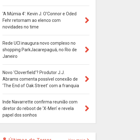
'A Múmia 4': Kevin J. O’Connor e Oded
Fehr retornam ao elenco com
novidades no time
Rede UCI inaugura novo complexo no
shopping ParkJacarepaguá, no Rio de
Janeiro
Novo 'Cloverfield'? Produtor J.J.
Abrams comenta possível conexão de
'The End of Oak Street' com a franquia
Inde Navarrette confirma reunião com
diretor do reboot de 'X-Men' e revela
papel dos sonhos