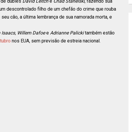
o de dublês
David Leitch
e
Chad Stahelski
, fazendo sua
o um descontrolado filho de um chefão do crime que rouba
o seu cão, a última lembrança de sua namorada morta, e
Isaacs, Willem Dafoe
e
Adrianne Palicki
também estão
tubro
nos EUA, sem previsão de estreia nacional.