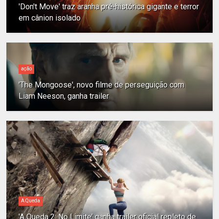
'Don't Move' traz aranha pré-histórica gigante e terror
em cânion isolado
ação
'The Mongoose', novo filme de perseguição com
Liam Neeson, ganha trailer
A Queda
'A Queda 2: No Limite' ganha trailer oficial repleto de