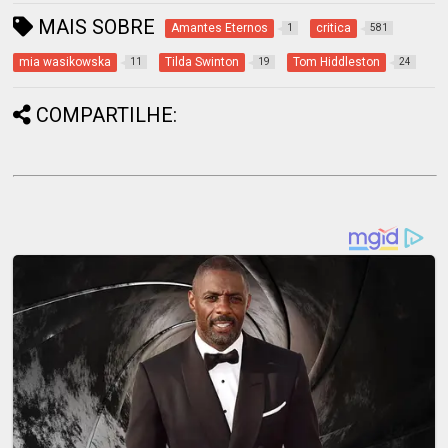
MAIS SOBRE
Amantes Eternos
critica
1
581
mia wasikowska
Tilda Swinton
Tom Hiddleston
11
19
24
COMPARTILHE: