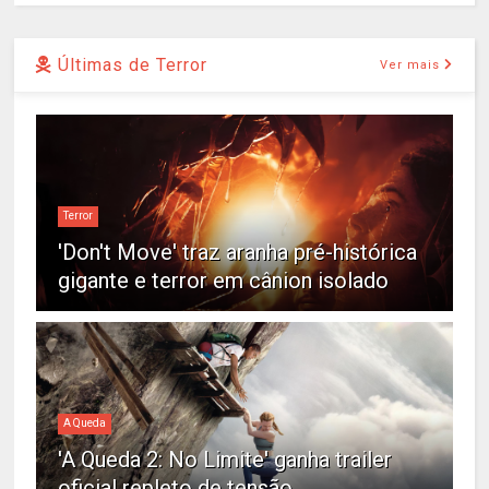
Últimas de Terror
Ver mais
Terror
'Don't Move' traz aranha pré-histórica
gigante e terror em cânion isolado
A Queda
'A Queda 2: No Limite' ganha trailer
oficial repleto de tensão