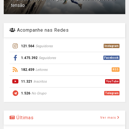
tensão
Acompanhe nas Redes
121.564
Seguidores
Instagram
1.475.392
Seguidores
Facebook
182.459
Leitores
RSS
11.321
Inscritos
YouTube
1.526
No Grupo
Telegram
Últimas
Ver mais