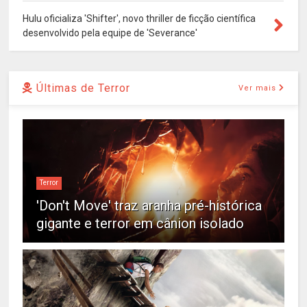
Hulu oficializa 'Shifter', novo thriller de ficção científica
desenvolvido pela equipe de 'Severance'
Últimas de Terror
Ver mais
Terror
'Don't Move' traz aranha pré-histórica
gigante e terror em cânion isolado