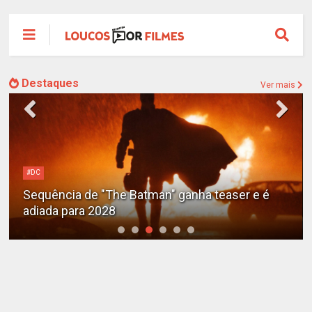
Destaques
Ver mais
Alejandro G. Iñárritu
Tom Cruise surge totalmente irreconhecível e
calvo no trailer caótico de 'Digger'