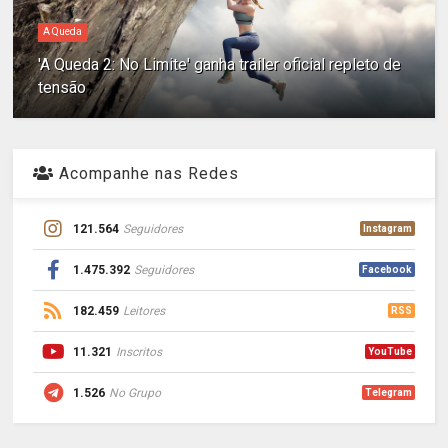
A Queda
'A Queda 2: No Limite' ganha trailer oficial repleto de
tensão
Acompanhe nas Redes
121.564
Seguidores
Instagram
1.475.392
Seguidores
Facebook
182.459
Leitores
RSS
11.321
Inscritos
YouTube
1.526
No Grupo
Telegram