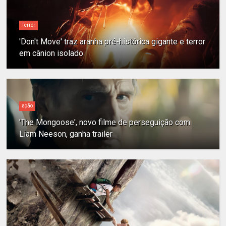
Terror
'Don't Move' traz aranha pré-histórica gigante e terror
em cânion isolado
ação
'The Mongoose', novo filme de perseguição com
Liam Neeson, ganha trailer