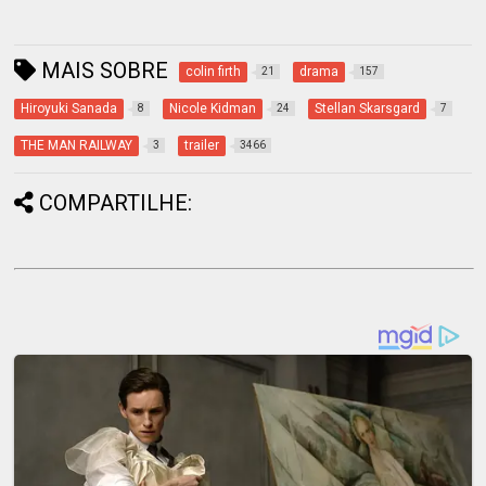
MAIS SOBRE
colin firth
drama
21
157
Hiroyuki Sanada
Nicole Kidman
Stellan Skarsgard
8
24
7
THE MAN RAILWAY
trailer
3
3466
COMPARTILHE: