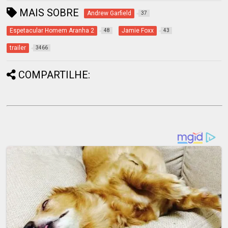
MAIS SOBRE
Andrew Garfield
37
Espetacular Homem Aranha 2
Jamie Foxx
48
43
trailer
3466
COMPARTILHE: