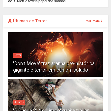
de 'X-Men' e revela papel dos sonhos
Últimas de Terror
Ver mais
Terror
'Don't Move' traz aranha pré-histórica
gigante e terror em cânion isolado
A Queda
'A Queda 2: No Limite' ganha trailer