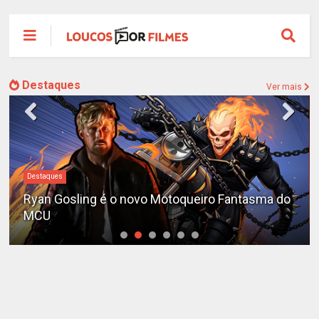
Destaques
Ver mais
Destaques
Ryan Gosling é o novo Motoqueiro Fantasma do
MCU