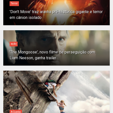
Terror
'Don't Move' traz aranha pré-histórica gigante e terror
em cânion isolado
ação
'The Mongoose', novo filme de perseguição com
Liam Neeson, ganha trailer
A Queda