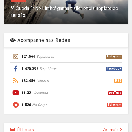
'A Queda 2: No Limite' ganha trailer oficial repleto de
tensão
Acompanhe nas Redes
121.564
Seguidores
Instagram
1.475.392
Seguidores
Facebook
182.459
Leitores
RSS
11.321
Inscritos
YouTube
1.526
No Grupo
Telegram
Últimas
Ver mais