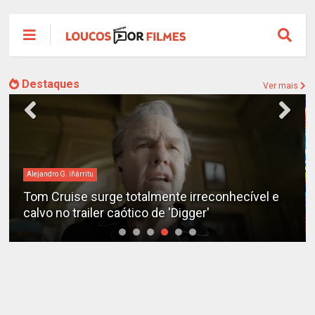
Destaques
Ver mais
Alejandro G. Iñárritu
Tom Cruise surge totalmente irreconhecível e
calvo no trailer caótico de 'Digger'