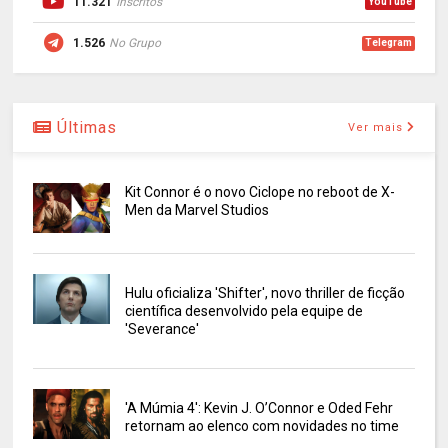
11.321
Inscritos
YouTube
1.526
No Grupo
Telegram
Últimas
Ver mais
Kit Connor é o novo Ciclope no reboot de X-
Men da Marvel Studios
Hulu oficializa 'Shifter', novo thriller de ficção
científica desenvolvido pela equipe de
'Severance'
'A Múmia 4': Kevin J. O’Connor e Oded Fehr
retornam ao elenco com novidades no time