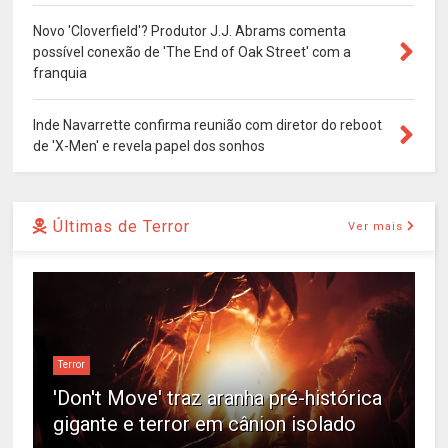
Novo 'Cloverfield'? Produtor J.J. Abrams comenta
possível conexão de 'The End of Oak Street' com a
franquia
Inde Navarrette confirma reunião com diretor do reboot
de 'X-Men' e revela papel dos sonhos
Últimas de Terror
Ver mais
Terror
'Don't Move' traz aranha pré-histórica
gigante e terror em cânion isolado