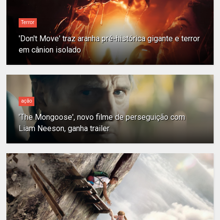
Terror
'Don't Move' traz aranha pré-histórica gigante e terror
em cânion isolado
ação
'The Mongoose', novo filme de perseguição com
Liam Neeson, ganha trailer