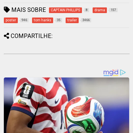
MAIS SOBRE
CAPTAIN PHILLIPS
drama
8
157
poster
tom hanks
trailer
946
35
3466
COMPARTILHE: