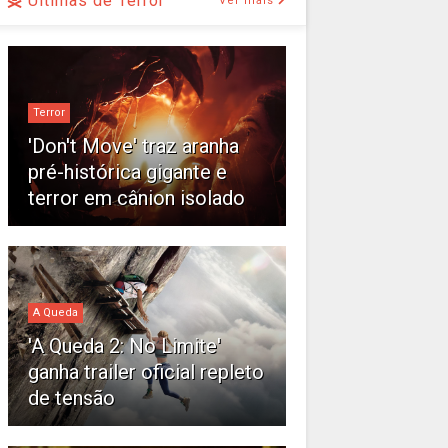
Últimas de Terror
Ver mais
Terror
'Don't Move' traz aranha
pré-histórica gigante e
terror em cânion isolado
A Queda
'A Queda 2: No Limite'
ganha trailer oficial repleto
de tensão