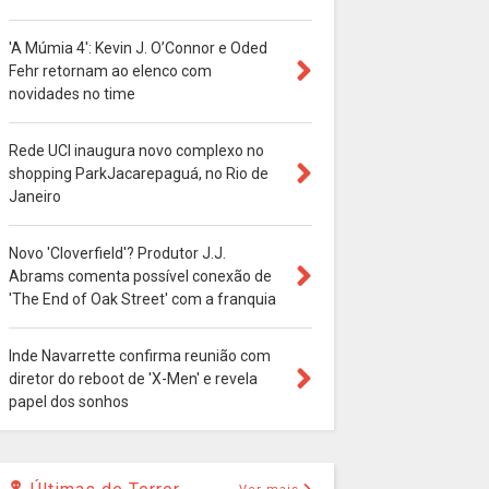
'A Múmia 4': Kevin J. O’Connor e Oded
Fehr retornam ao elenco com
novidades no time
Rede UCI inaugura novo complexo no
shopping ParkJacarepaguá, no Rio de
Janeiro
Novo 'Cloverfield'? Produtor J.J.
Abrams comenta possível conexão de
'The End of Oak Street' com a franquia
Inde Navarrette confirma reunião com
diretor do reboot de 'X-Men' e revela
papel dos sonhos