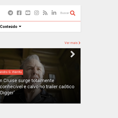
Buscar
 Conteúdo
Ver mais
andro G. Iñárritu
bilheteria
 Cruise surge totalmente
econhecível e calvo no trailer caótico
Bilheteria 2026
'Digger'
lucrativos do 