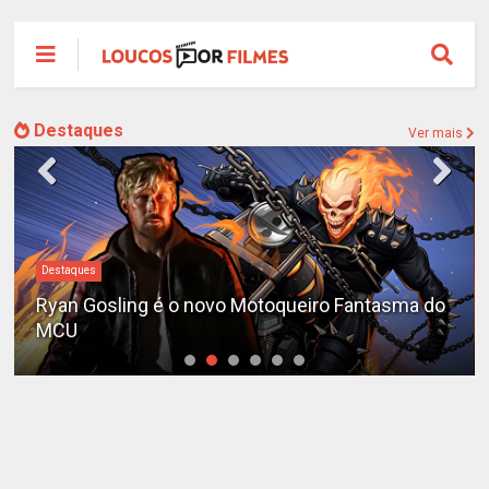
Destaques
Ver mais
Destaques
Ryan Gosling é o novo Motoqueiro Fantasma do
MCU