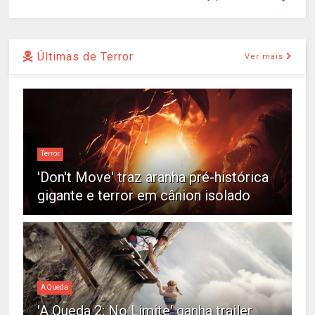
Últimas de Terror
Ver mais
Terror
'Don't Move' traz aranha pré-histórica
gigante e terror em cânion isolado
A Queda
'A Queda 2: No Limite' ganha trailer