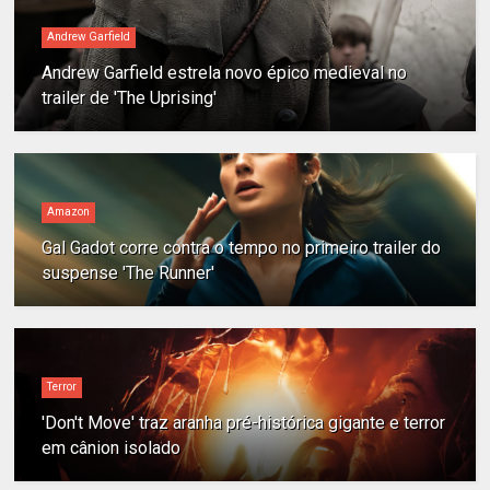
Andrew Garfield
Andrew Garfield estrela novo épico medieval no
trailer de 'The Uprising'
Amazon
Gal Gadot corre contra o tempo no primeiro trailer do
suspense 'The Runner'
Terror
'Don't Move' traz aranha pré-histórica gigante e terror
em cânion isolado