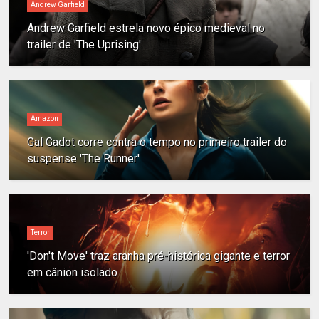
Andrew Garfield
Andrew Garfield estrela novo épico medieval no
trailer de 'The Uprising'
Amazon
Gal Gadot corre contra o tempo no primeiro trailer do
suspense 'The Runner'
Terror
'Don't Move' traz aranha pré-histórica gigante e terror
em cânion isolado