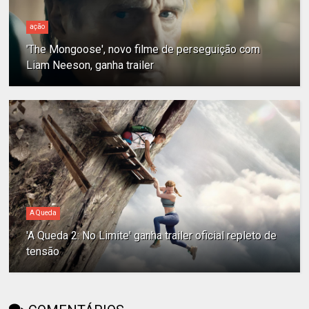
ação
'The Mongoose', novo filme de perseguição com
Liam Neeson, ganha trailer
A Queda
'A Queda 2: No Limite' ganha trailer oficial repleto de
tensão