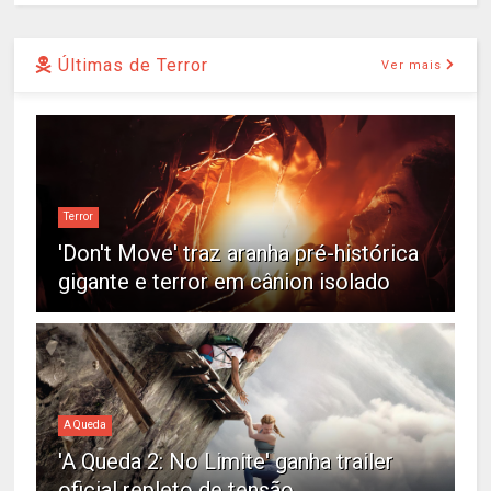
Últimas de Terror
Ver mais
Terror
'Don't Move' traz aranha pré-histórica
gigante e terror em cânion isolado
A Queda
'A Queda 2: No Limite' ganha trailer
oficial repleto de tensão