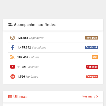
Acompanhe nas Redes
121.564
Seguidores
Instagram
1.475.392
Seguidores
Facebook
182.459
Leitores
RSS
11.321
Inscritos
YouTube
1.526
No Grupo
Telegram
Últimas
Ver mais