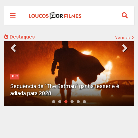
Destaques
Ver mais
Alejandro G. Iñárritu
Tom Cruise surge totalmente irreconhecível e
calvo no trailer caótico de 'Digger'