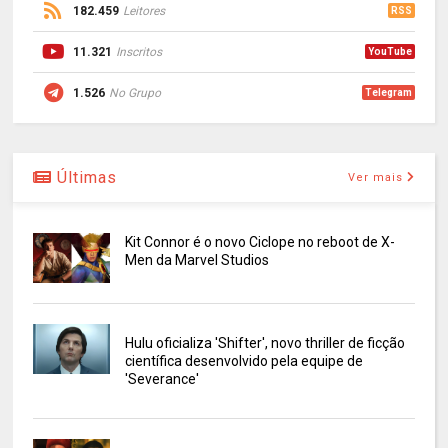
182.459
Leitores
RSS
11.321
Inscritos
YouTube
1.526
No Grupo
Telegram
Últimas
Ver mais
Kit Connor é o novo Ciclope no reboot de X-
Men da Marvel Studios
Hulu oficializa 'Shifter', novo thriller de ficção
científica desenvolvido pela equipe de
'Severance'