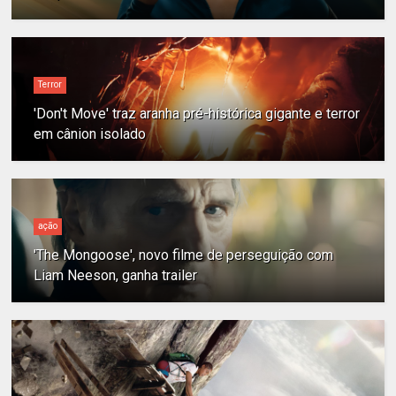
Terror
'Don't Move' traz aranha pré-histórica gigante e terror
em cânion isolado
ação
'The Mongoose', novo filme de perseguição com
Liam Neeson, ganha trailer