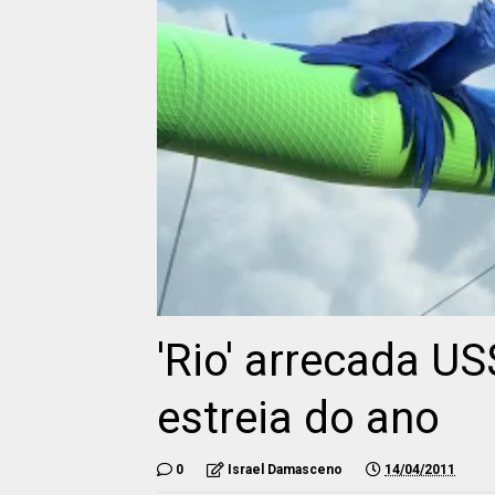
'Rio' arrecada US
estreia do ano
0
Israel Damasceno
14/04/2011