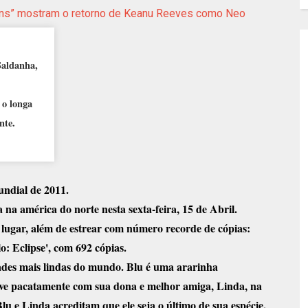
ions” mostram o retorno de Keanu Reeves como Neo
Saldanha,
 o longa
nte.
undial de 2011.
 na américa do norte nesta sexta-feira, 15 de Abril.
 lugar, além de estrear com número recorde de cópias:
o: Eclipse', com 692 cópias.
ades mais lindas do mundo. Blu é uma ararinha
ive pacatamente com sua dona e melhor amiga, Linda, na
 e Linda acreditam que ele seja o último de sua espécie,