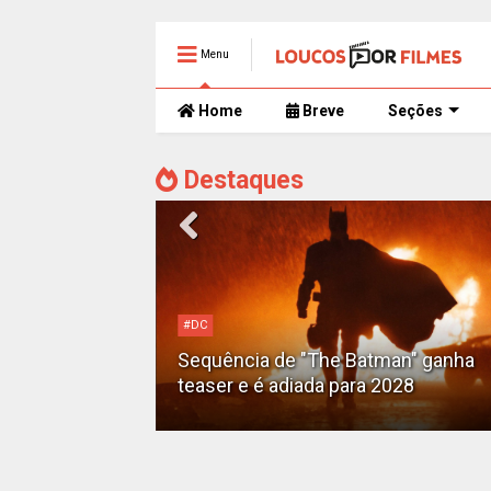
Menu
Home
Breve
Seções
Destaques
#DC
Motoqueiro
Sequência de "The Batman" ganha
teaser e é adiada para 2028