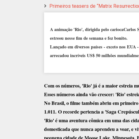
Primeiros teasers de “Matrix Resurrect
A animação 'Rio', dirigida pelo cariocaCarlos 
estreou nesse fim de semana e fez bonito.
Lançado em diversos países - exceto nos EUA -
arrecadou incríveis US$ 50 milhões mundialme
Com os números, 'Rio' já é a maior estreia m
Esses números ainda vão crescer: 'Rio' estreia
No Brasil, o filme também abriu em primeiro
1.011. O recorde pertencia a 'Saga Crepúscul
'Rio' é uma aventura cômica em uma das cid
domesticada que nunca aprendeu a voar, e v
pequena cidade de Moose Lake, Minnesota. Blu