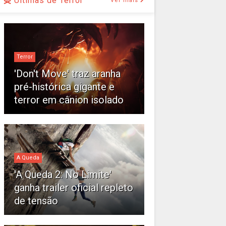
Últimas de Terror
Ver mais
Terror
'Don't Move' traz aranha
pré-histórica gigante e
terror em cânion isolado
A Queda
'A Queda 2: No Limite'
ganha trailer oficial repleto
de tensão