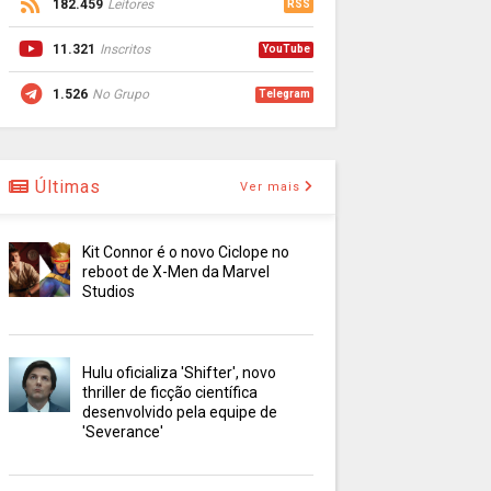
182.459
Leitores
RSS
11.321
Inscritos
YouTube
1.526
No Grupo
Telegram
Últimas
Ver mais
Kit Connor é o novo Ciclope no
reboot de X-Men da Marvel
Studios
Hulu oficializa 'Shifter', novo
thriller de ficção científica
desenvolvido pela equipe de
'Severance'