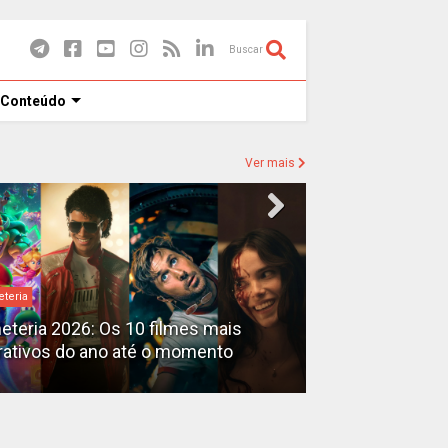
Buscar
 Conteúdo
Ver mais
eteria
Destaques
heteria 2026: Os 10 filmes mais
X-Men no MCU: 
rativos do ano até o momento
filmes além do