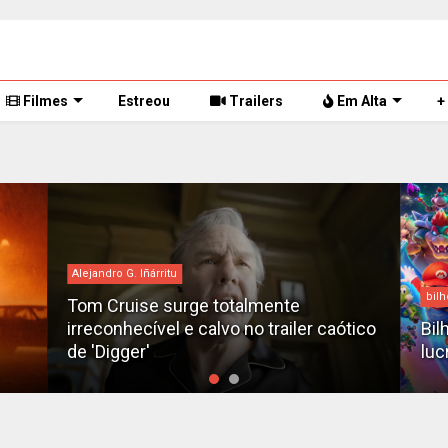
Filmes
Estreou
Trailers
Em Alta
+
Alejandro G. Iñárritu
bilh
Tom Cruise surge totalmente
irreconhecível e calvo no trailer caótico
Bil
de 'Digger'
luc