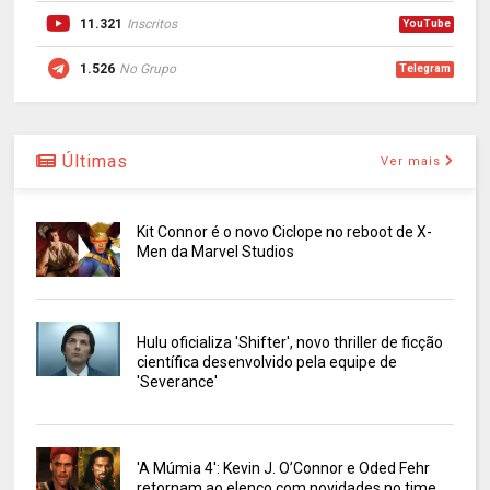
11.321
Inscritos
YouTube
1.526
No Grupo
Telegram
Últimas
Ver mais
Kit Connor é o novo Ciclope no reboot de X-
Men da Marvel Studios
Hulu oficializa 'Shifter', novo thriller de ficção
científica desenvolvido pela equipe de
'Severance'
'A Múmia 4': Kevin J. O’Connor e Oded Fehr
retornam ao elenco com novidades no time