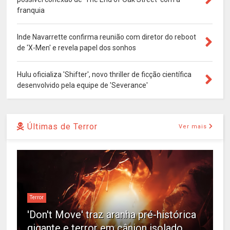
franquia
Inde Navarrette confirma reunião com diretor do reboot
de 'X-Men' e revela papel dos sonhos
Hulu oficializa 'Shifter', novo thriller de ficção científica
desenvolvido pela equipe de 'Severance'
Últimas de Terror
Ver mais
Terror
'Don't Move' traz aranha pré-histórica
gigante e terror em cânion isolado