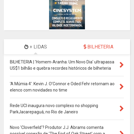
+ LIDAS
BILHETERIA
BILHETERIA | 'Homem-Aranha: Um Novo Dia' ultrapassa
US$1 bilhão e quebra recordes históricos de bilheteria
'A Múmia 4': Kevin J. O’Connor e Oded Fehr retornam ao
elenco com novidades no time
Rede UCI inaugura novo complexo no shopping
ParkJacarepaguá, no Rio de Janeiro
Novo 'Cloverfield'? Produtor J.J. Abrams comenta
possível conexão de 'The End of Oak Street' com a