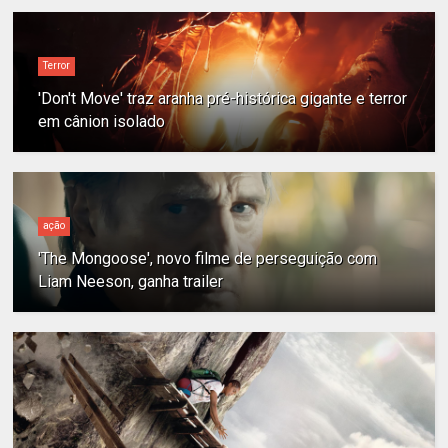
Terror
'Don't Move' traz aranha pré-histórica gigante e terror
em cânion isolado
ação
'The Mongoose', novo filme de perseguição com
Liam Neeson, ganha trailer