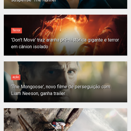
Terror
'Don't Move' traz aranha pré-histórica gigante e terror
em cânion isolado
ação
'The Mongoose', novo filme de perseguição com
Liam Neeson, ganha trailer