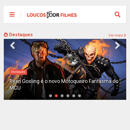
Destaques
Ver mais
Destaques
Ryan Gosling é o novo Motoqueiro Fantasma do
MCU