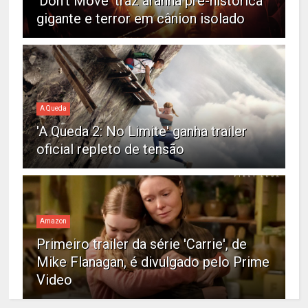
'Don't Move' traz aranha pré-histórica
gigante e terror em cânion isolado
A Queda
'A Queda 2: No Limite' ganha trailer
oficial repleto de tensão
Amazon
Primeiro trailer da série 'Carrie', de
Mike Flanagan, é divulgado pelo Prime
Video