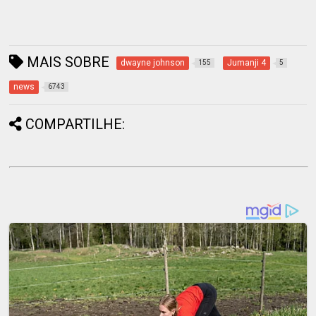
MAIS SOBRE
dwayne johnson
Jumanji 4
155
5
news
6743
COMPARTILHE: