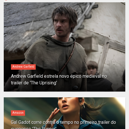
Andrew Garfield
Andrew Garfield estrela novo épico medieval no
trailer de 'The Uprising'
Amazon
Gal Gadot corre contra o tempo no primeiro trailer do
suspense 'The Runner'