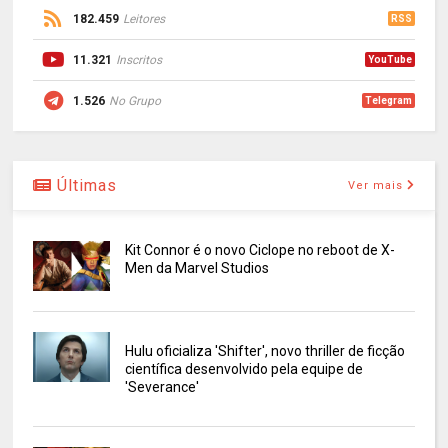
182.459
Leitores
RSS
11.321
Inscritos
YouTube
1.526
No Grupo
Telegram
Últimas
Ver mais
Kit Connor é o novo Ciclope no reboot de X-
Men da Marvel Studios
Hulu oficializa 'Shifter', novo thriller de ficção
científica desenvolvido pela equipe de
'Severance'