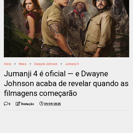
Início
News
Dwayne Johnson
Jumanji 4
Jumanji 4 é oficial — e Dwayne
Johnson acaba de revelar quando as
filmagens começarão
0
Redação
09/09/2025