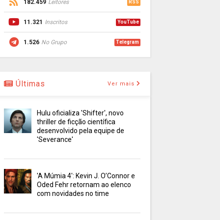
182.459
Leitores
RSS
11.321
Inscritos
YouTube
1.526
No Grupo
Telegram
Últimas
Ver mais
Hulu oficializa 'Shifter', novo
thriller de ficção científica
desenvolvido pela equipe de
'Severance'
'A Múmia 4': Kevin J. O’Connor e
Oded Fehr retornam ao elenco
com novidades no time