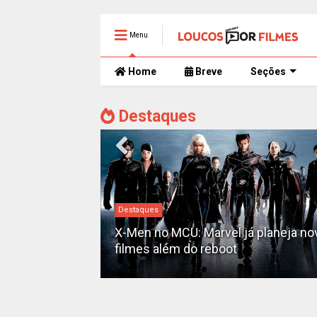
Menu
Home
Breve
Seções
Destaques
Destaques
ilmes mais
X-Men no MCU: Marvel já planeja no
o momento
filmes além do reboot