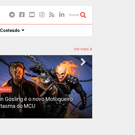
Buscar
 Conteúdo
Ver mais
taques
#DC
n Gosling é o novo Motoqueiro
Sequência de 
ntasma do MCU
teaser e é adia