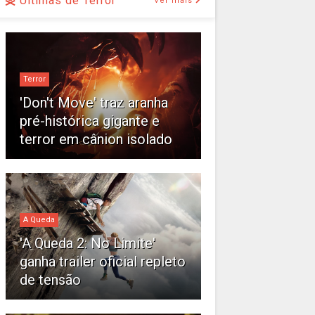
Últimas de Terror
Ver mais
Terror
'Don't Move' traz aranha
pré-histórica gigante e
terror em cânion isolado
A Queda
'A Queda 2: No Limite'
ganha trailer oficial repleto
de tensão