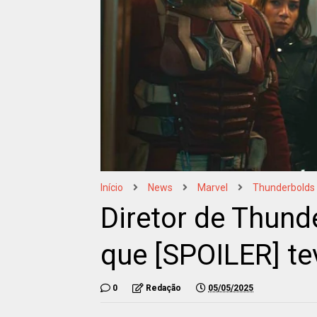
Início
News
Marvel
Thunderbolds
Diretor de Thunde
que [SPOILER] te
0
Redação
05/05/2025