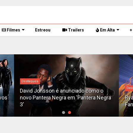
Filmes
Estreou
Trailers
Em Alta
+
Destaques
Des
David Jonsson é anunciado como o
vos
novo Pantera Negra em 'Pantera Negra
Rya
3'
Fa