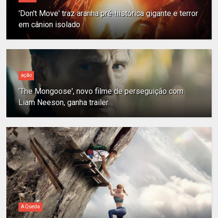
'Don't Move' traz aranha pré-histórica gigante e terror
em cânion isolado
ação
'The Mongoose', novo filme de perseguição com
Liam Neeson, ganha trailer
A Queda