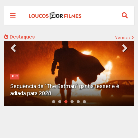
Destaques
Ver mais
Alejandro G. Iñárritu
Tom Cruise surge totalmente irreconhecível e
calvo no trailer caótico de 'Digger'