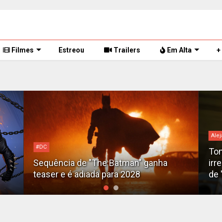
Filmes
Estreou
Trailers
Em Alta
+
Alej
#DC
Tom
Sequência de "The Batman" ganha
irr
teaser e é adiada para 2028
de 