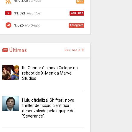
182.459
Leitores
RSS
11.321
Inscritos
YouTube
1.526
No Grupo
Telegram
Últimas
Ver mais
Kit Connor é o novo Ciclope no
reboot de X-Men da Marvel
Studios
Hulu oficializa 'Shifter', novo
thriller de ficção científica
desenvolvido pela equipe de
'Severance'