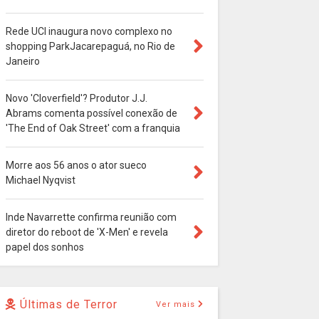
Rede UCI inaugura novo complexo no
shopping ParkJacarepaguá, no Rio de
Janeiro
Novo 'Cloverfield'? Produtor J.J.
Abrams comenta possível conexão de
'The End of Oak Street' com a franquia
Morre aos 56 anos o ator sueco
Michael Nyqvist
Inde Navarrette confirma reunião com
diretor do reboot de 'X-Men' e revela
papel dos sonhos
Últimas de Terror
Ver mais