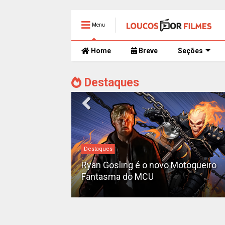
Menu
Home
Breve
Seções
Destaques
Destaques
iado como o
'Pantera Negra
Ryan Gosling é o novo Motoqueiro
Fantasma do MCU