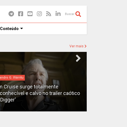
Buscar
 Conteúdo
Ver mais
andro G. Iñárritu
bilheteria
 Cruise surge totalmente
econhecível e calvo no trailer caótico
Bilheteria 2026
'Digger'
lucrativos do 