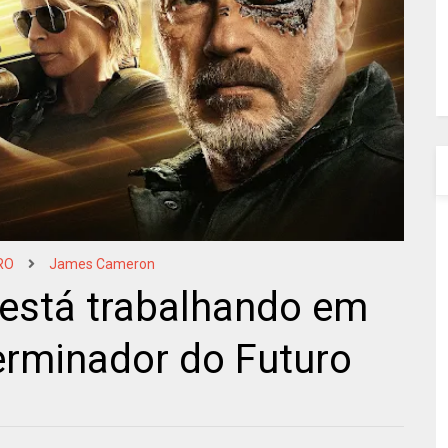
RO
James Cameron
está trabalhando em
erminador do Futuro