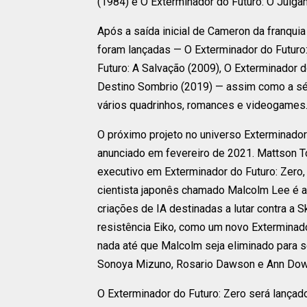
(1984) e O Exterminador do Futuro: O Julgam
Após a saída inicial de Cameron da franquia 
foram lançadas — O Exterminador do Futuro
Futuro: A Salvação (2009), O Exterminador d
Destino Sombrio (2019) — assim como a séri
vários quadrinhos, romances e videogames
O próximo projeto no universo Exterminador 
anunciado em fevereiro de 2021. Mattson To
executivo em Exterminador do Futuro: Zero
cientista japonês chamado Malcolm Lee é al
criações de IA destinadas a lutar contra a S
resistência Eiko, como um novo Exterminado
nada até que Malcolm seja eliminado para s
Sonoya Mizuno, Rosario Dawson e Ann Dow
O Exterminador do Futuro: Zero será lançad