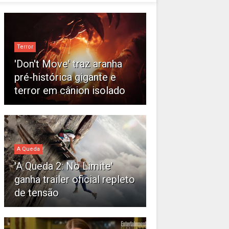
Terror
'Don't Move' traz aranha
pré-histórica gigante e
terror em cânion isolado
A Queda
'A Queda 2: No Limite'
ganha trailer oficial repleto
de tensão