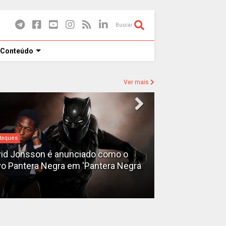
Buscar
 Conteúdo
Ver mais
taques
Destaques
id Jonsson é anunciado como o
o Pantera Negra em 'Pantera Negra
Ryan Gosling é
Fantasma do 