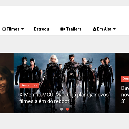
Filmes
Estreou
Trailers
Em Alta
+
Des
Destaques
Dav
X-Men no MCU: Marvel já planeja novos
nov
filmes além do reboot
3'