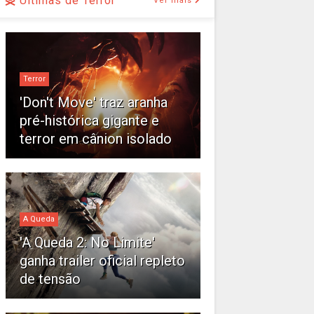
Últimas de Terror
Ver mais
Terror
'Don't Move' traz aranha
pré-histórica gigante e
terror em cânion isolado
A Queda
'A Queda 2: No Limite'
ganha trailer oficial repleto
de tensão