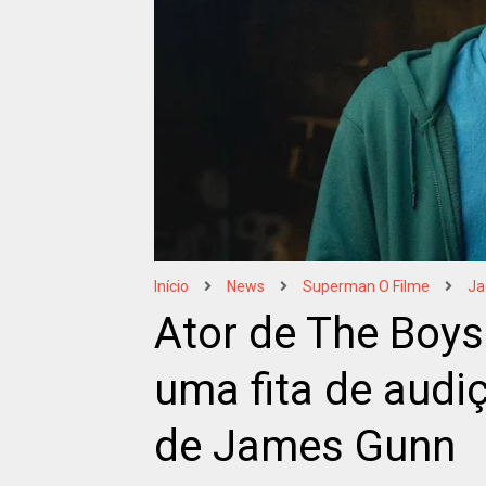
Início
News
Superman O Filme
Ja
Ator de The Boys
uma fita de aud
de James Gunn