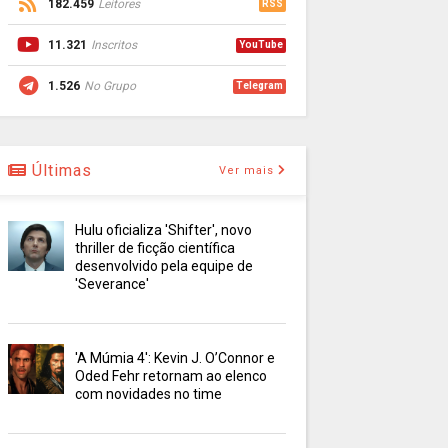
182.459
Leitores
RSS
11.321
Inscritos
YouTube
1.526
No Grupo
Telegram
Últimas
Ver mais
Hulu oficializa 'Shifter', novo
thriller de ficção científica
desenvolvido pela equipe de
'Severance'
'A Múmia 4': Kevin J. O’Connor e
Oded Fehr retornam ao elenco
com novidades no time