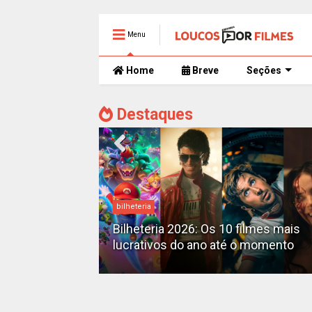
Menu
Home
Breve
Seções
Destaques
bilheteria
mente
 trailer caótico
Bilheteria 2026: Os 10 filmes mais
lucrativos do ano até o momento