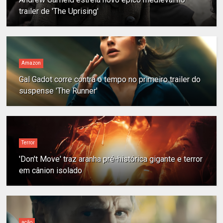
trailer de 'The Uprising'
Amazon
Gal Gadot corre contra o tempo no primeiro trailer do
suspense 'The Runner'
Terror
'Don't Move' traz aranha pré-histórica gigante e terror
em cânion isolado
ação