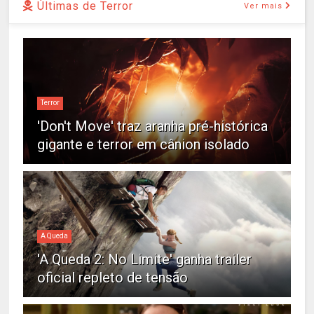
Últimas de Terror
Ver mais
Terror
'Don't Move' traz aranha pré-histórica
gigante e terror em cânion isolado
A Queda
'A Queda 2: No Limite' ganha trailer
oficial repleto de tensão