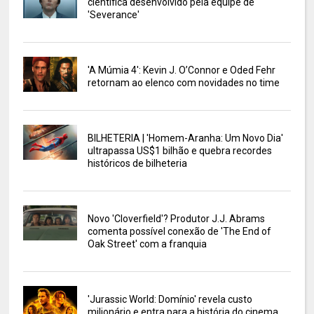
científica desenvolvido pela equipe de
'Severance'
'A Múmia 4': Kevin J. O’Connor e Oded Fehr
retornam ao elenco com novidades no time
BILHETERIA | 'Homem-Aranha: Um Novo Dia'
ultrapassa US$1 bilhão e quebra recordes
históricos de bilheteria
Novo 'Cloverfield'? Produtor J.J. Abrams
comenta possível conexão de 'The End of
Oak Street' com a franquia
'Jurassic World: Domínio' revela custo
milionário e entra para a história do cinema