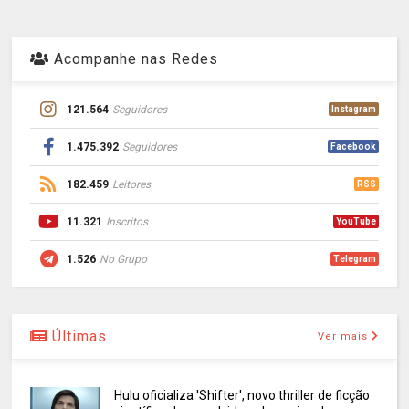
Acompanhe nas Redes
121.564
Seguidores
Instagram
1.475.392
Seguidores
Facebook
182.459
Leitores
RSS
11.321
Inscritos
YouTube
1.526
No Grupo
Telegram
Últimas
Ver mais
Hulu oficializa 'Shifter', novo thriller de ficção