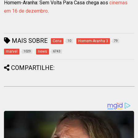
Homem-Aranha: Sem Volta Para Casa chega aos
cinemas
em 16 de dezembro
.
MAIS SOBRE
Cena
Homem-Aranha 3
10
79
marvel
news
1029
6743
COMPARTILHE: