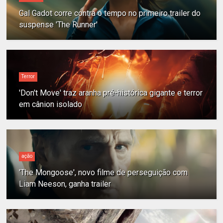
Gal Gadot corre contra o tempo no primeiro trailer do
suspense 'The Runner'
Terror
'Don't Move' traz aranha pré-histórica gigante e terror
em cânion isolado
ação
'The Mongoose', novo filme de perseguição com
Liam Neeson, ganha trailer