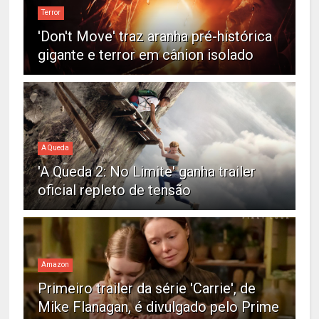
Terror
'Don't Move' traz aranha pré-histórica
gigante e terror em cânion isolado
A Queda
'A Queda 2: No Limite' ganha trailer
oficial repleto de tensão
Amazon
Primeiro trailer da série 'Carrie', de
Mike Flanagan, é divulgado pelo Prime