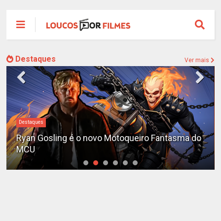
Destaques
Ver mais
#DC
Sequência de "The Batman" ganha teaser e é
adiada para 2028