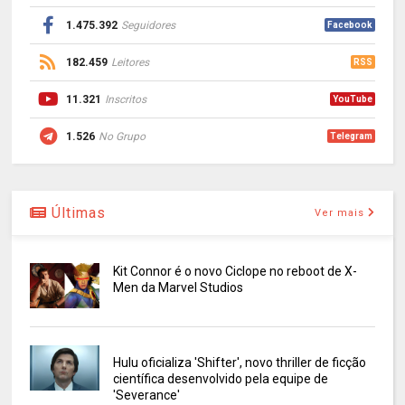
1.475.392
Seguidores
Facebook
182.459
Leitores
RSS
11.321
Inscritos
YouTube
1.526
No Grupo
Telegram
Últimas
Ver mais
Kit Connor é o novo Ciclope no reboot de X-
Men da Marvel Studios
Hulu oficializa 'Shifter', novo thriller de ficção
científica desenvolvido pela equipe de
'Severance'