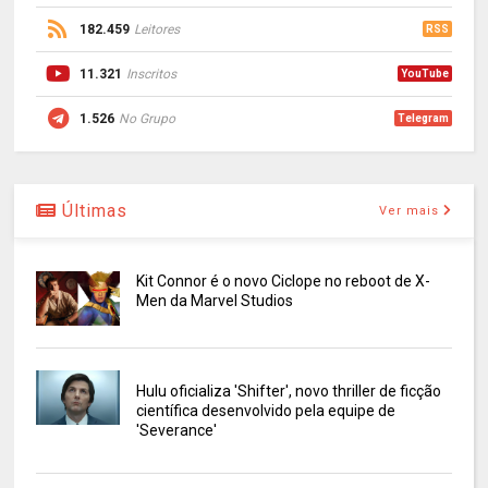
182.459
Leitores
RSS
11.321
Inscritos
YouTube
1.526
No Grupo
Telegram
Últimas
Ver mais
Kit Connor é o novo Ciclope no reboot de X-
Men da Marvel Studios
Hulu oficializa 'Shifter', novo thriller de ficção
científica desenvolvido pela equipe de
'Severance'