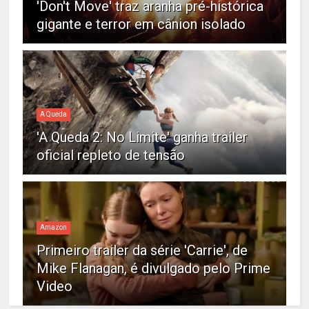
'Don't Move' traz aranha pré-histórica
gigante e terror em cânion isolado
A Queda
'A Queda 2: No Limite' ganha trailer
oficial repleto de tensão
Amazon
Primeiro trailer da série 'Carrie', de
Mike Flanagan, é divulgado pelo Prime
Video