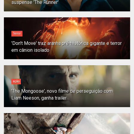
suspense 'The Runner'
Terror
'Don't Move' traz aranha pré-histórica gigante e terror
em cânion isolado
ação
'The Mongoose', novo filme de perseguição com
Liam Neeson, ganha trailer