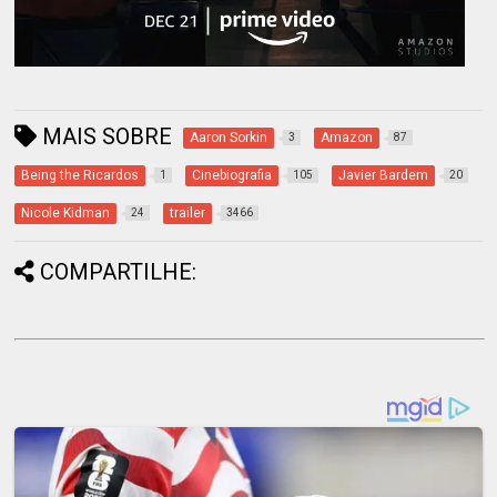
MAIS SOBRE
Aaron Sorkin
Amazon
3
87
Being the Ricardos
Cinebiografia
Javier Bardem
1
105
20
Nicole Kidman
trailer
24
3466
COMPARTILHE: