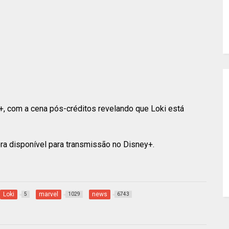
+, com a cena pós-créditos revelando que Loki está
ra disponível para transmissão no Disney+.
Loki
marvel
news
5
1029
6743