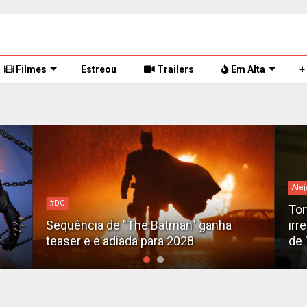
Filmes
Estreou
Trailers
Em Alta
+
Alej
#DC
Tom
Sequência de "The Batman" ganha
irr
teaser e é adiada para 2028
de 