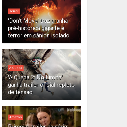
Terror
'Don't Move' traz aranha
pré-histórica gigante e
terror em cânion isolado
A Queda
'A Queda 2: No Limite'
ganha trailer oficial repleto
de tensão
Amazon
Primeiro trailer da série