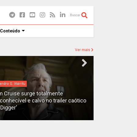
Buscar
 Conteúdo
Ver mais
andro G. Iñárritu
bilheteria
 Cruise surge totalmente
econhecível e calvo no trailer caótico
Bilheteria 2026
'Digger'
lucrativos do 