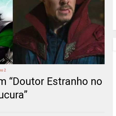
ho 2
m “Doutor Estranho no
ucura”