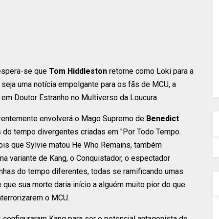
 espera-se que
Tom Hiddleston
retorne como Loki para a
 seja uma notícia empolgante para os fãs de MCU, a
 em Doutor Estranho no Multiverso da Loucura.
parentemente envolverá o Mago Supremo de
Benedict
s do tempo divergentes criadas em "Por Todo Tempo.
epois que Sylvie matou He Who Remains, também
a variante de Kang, o Conquistador, o espectador
nhas do tempo diferentes, todas se ramificando umas
que sua morte daria início a alguém muito pior do que
 aterrorizarem o MCU.
configuraram Kang para ser o potencial antagonista do