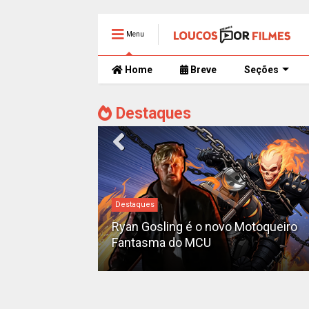
Menu
Home
Breve
Seções
Destaques
Destaques
iado como o
'Pantera Negra
Ryan Gosling é o novo Motoqueiro
Fantasma do MCU