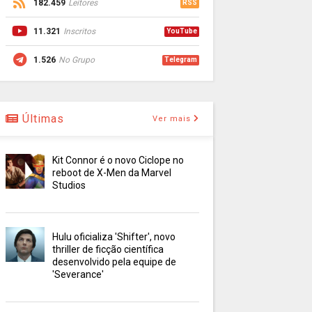
182.459
Leitores
RSS
11.321
Inscritos
YouTube
1.526
No Grupo
Telegram
Últimas
Ver mais
Kit Connor é o novo Ciclope no
reboot de X-Men da Marvel
Studios
Hulu oficializa 'Shifter', novo
thriller de ficção científica
desenvolvido pela equipe de
'Severance'