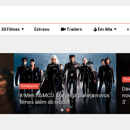
Filmes
Estreou
Trailers
Em Alta
+
Des
Destaques
Dav
X-Men no MCU: Marvel já planeja novos
nov
filmes além do reboot
3'