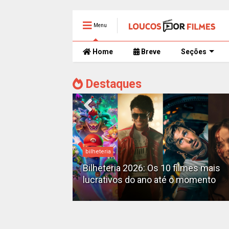
Menu
Home
Breve
Seções
Destaques
bilheteria
mente
 trailer caótico
Bilheteria 2026: Os 10 filmes mais
lucrativos do ano até o momento