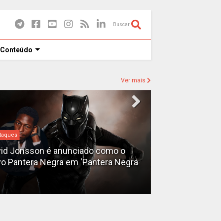
Buscar
 Conteúdo
Ver mais
taques
Destaques
id Jonsson é anunciado como o
o Pantera Negra em 'Pantera Negra
Ryan Gosling é
Fantasma do 