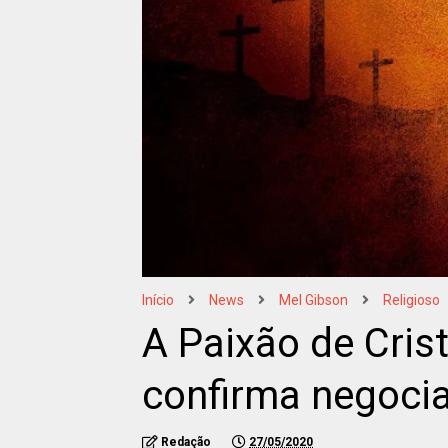
Início
News
Mel Gibson
Religioso
A Paixão de Crist
confirma negoci
Redação
27/05/2020