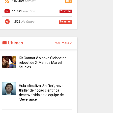
182.459
Leitores
RSS
11.321
Inscritos
YouTube
1.526
No Grupo
Telegram
Últimas
Ver mais
Kit Connor é o novo Ciclope no
reboot de X-Men da Marvel
Studios
Hulu oficializa 'Shifter', novo
thriller de ficção científica
desenvolvido pela equipe de
'Severance'