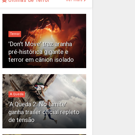
Últimas de Terror
Ver mais
Terror
'Don't Move' traz aranha
pré-histórica gigante e
terror em cânion isolado
A Queda
'A Queda 2: No Limite'
ganha trailer oficial repleto
de tensão