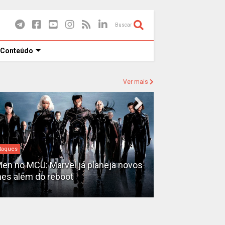
Buscar
 Conteúdo
Ver mais
Destaques
taques
David Jonsson
en no MCU: Marvel já planeja novos
novo Pantera N
mes além do reboot
3'