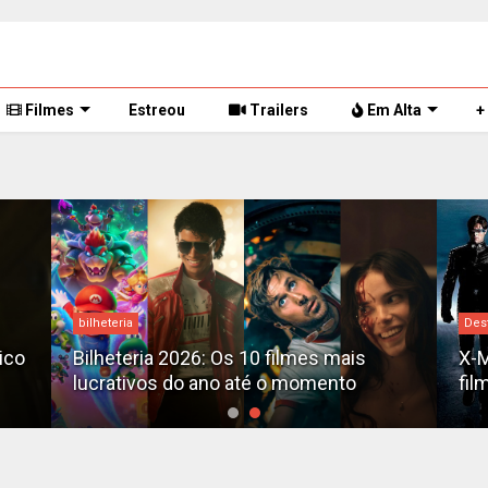
Filmes
Estreou
Trailers
Em Alta
+
bilheteria
Des
tico
Bilheteria 2026: Os 10 filmes mais
X-M
lucrativos do ano até o momento
fil