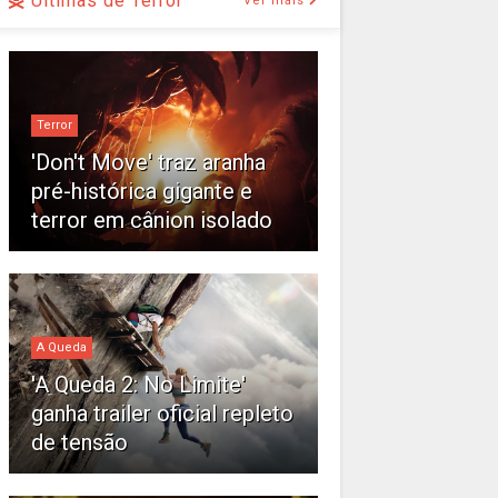
Últimas de Terror
Ver mais
Terror
'Don't Move' traz aranha
pré-histórica gigante e
terror em cânion isolado
A Queda
'A Queda 2: No Limite'
ganha trailer oficial repleto
de tensão