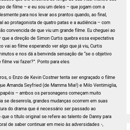
ipo de filme – e eu sou um deles – que jogam com a
esmente para nos levar aos prantos quando, ao final,
l ao protagonista de quatro patas e a audiência – com
são convencida de que viu um grande filme. Eu cheguei ao
 que a direção de Simon Curtis quebra essa expectativa
o vai ao filme esperando ver algo que já viu, Curtis
inutos e nos dá a benvinda sensação de “se o objetivo
filme vai fazer?”. Ponto para eles.
os, o Enzo de Kevin Costner tenta ser engraçado o filme
 que Amanda Seyfried (de Mamma Mia!) e Milo Ventimiglia,
s papéis – ambos os personagens começam muito
ria se desenrola, grandes mudanças ocorrem em suas
tura do drama que é necessário ser passado ao
que o título original se refere ao talento de Danny para
ral de saber continuar em meio às adversidades -,