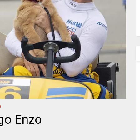
a
igo Enzo