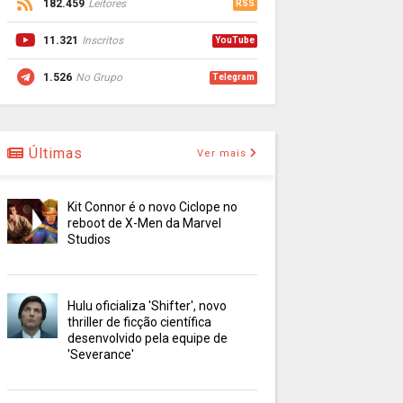
182.459
Leitores
RSS
11.321
Inscritos
YouTube
1.526
No Grupo
Telegram
Últimas
Ver mais
Kit Connor é o novo Ciclope no
reboot de X-Men da Marvel
Studios
Hulu oficializa 'Shifter', novo
thriller de ficção científica
desenvolvido pela equipe de
'Severance'