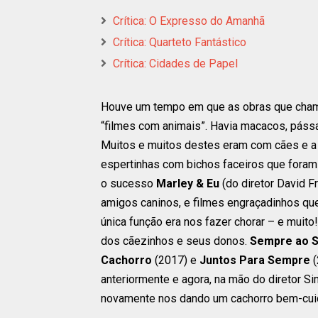
Crítica: O Expresso do Amanhã
Crítica: Quarteto Fantástico
Crítica: Cidades de Papel
Houve um tempo em que as obras que chama
“filmes com animais”. Havia macacos, pássar
Muitos e muitos destes eram com cães e a
espertinhas com bichos faceiros que fora
o sucesso
Marley & Eu
(do diretor David F
amigos caninos, e filmes engraçadinhos que
única função era nos fazer chorar – e muit
dos cãezinhos e seus donos.
Sempre ao S
Cachorro
(2017) e
Juntos Para Sempre
(
anteriormente e agora, na mão do diretor 
novamente nos dando um cachorro bem-cuida