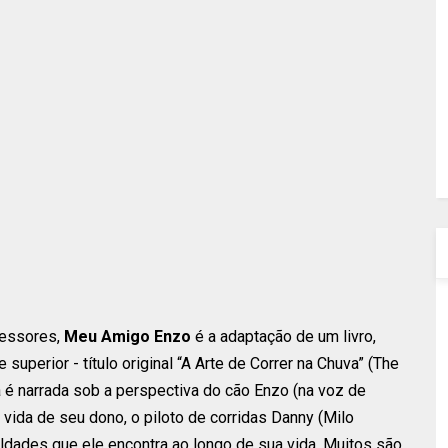
cessores,
Meu Amigo Enzo
é a adaptação de um livro,
uperior - título original “A Arte de Correr na Chuva” (The
ma é narrada sob a perspectiva do cão Enzo (na voz de
vida de seu dono, o piloto de corridas Danny (Milo
uldades que ele encontra ao longo de sua vida. Muitos são