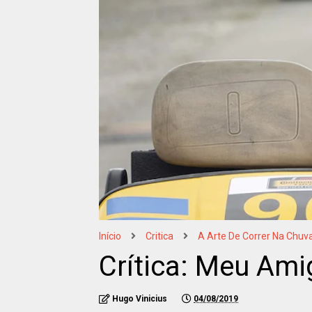
Início
Critica
A Arte De Correr Na Chuv
Crítica: Meu Am
Hugo Vinicius
04/08/2019