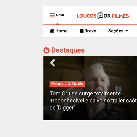
Menu
Home
Breve
Seções
Destaques
Alejandro G. Iñárritu
Tom Cruise surge totalmente
man" ganha
irreconhecível e calvo no trailer caó
2028
de 'Digger'