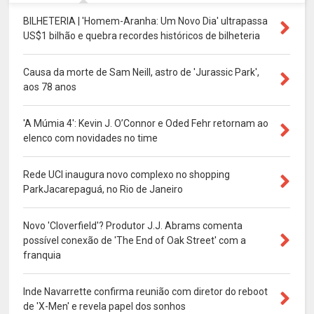
BILHETERIA | 'Homem-Aranha: Um Novo Dia' ultrapassa
US$1 bilhão e quebra recordes históricos de bilheteria
Causa da morte de Sam Neill, astro de 'Jurassic Park',
aos 78 anos
'A Múmia 4': Kevin J. O’Connor e Oded Fehr retornam ao
elenco com novidades no time
Rede UCI inaugura novo complexo no shopping
ParkJacarepaguá, no Rio de Janeiro
Novo 'Cloverfield'? Produtor J.J. Abrams comenta
possível conexão de 'The End of Oak Street' com a
franquia
Inde Navarrette confirma reunião com diretor do reboot
de 'X-Men' e revela papel dos sonhos