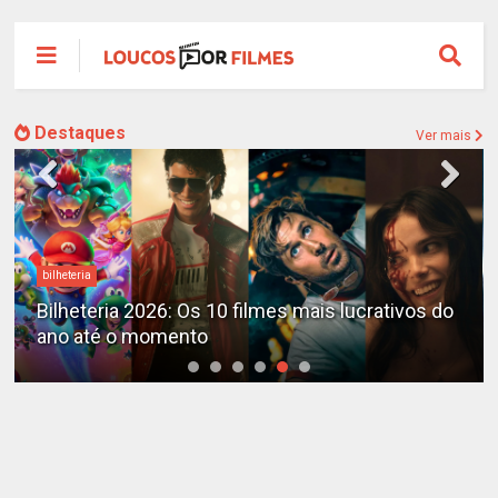
Destaques
Ver mais
Destaques
X-Men no MCU: Marvel já planeja novos filmes
além do reboot