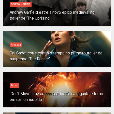
Andrew Garfield
Andrew Garfield estrela novo épico medieval no
trailer de 'The Uprising'
Amazon
Gal Gadot corre contra o tempo no primeiro trailer do
suspense 'The Runner'
Terror
'Don't Move' traz aranha pré-histórica gigante e terror
em cânion isolado