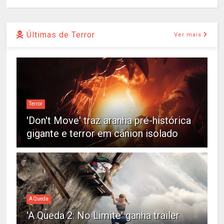
Últimas de Terror
Ver mais
Terror
'Don't Move' traz aranha pré-histórica
gigante e terror em cânion isolado
A Queda
'A Queda 2: No Limite' ganha trailer