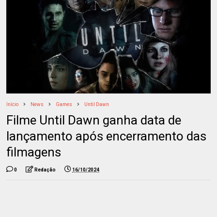
Início
News
Games
Until Dawn
Filme Until Dawn ganha data de
lançamento após encerramento das
filmagens
0
Redação
16/10/2024