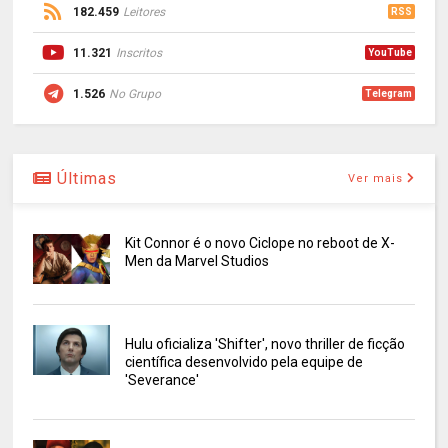
182.459
Leitores
RSS
11.321
Inscritos
YouTube
1.526
No Grupo
Telegram
Últimas
Ver mais
Kit Connor é o novo Ciclope no reboot de X-
Men da Marvel Studios
Hulu oficializa 'Shifter', novo thriller de ficção
científica desenvolvido pela equipe de
'Severance'