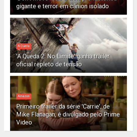
gigante e terror em cânion isolado
A Queda
'A Queda 2: No Limite' ganha trailer
oficial repleto de tensão
Amazon
Primeiro trailer da série 'Carrie', de
Mike Flanagan, é divulgado pelo Prime
Video