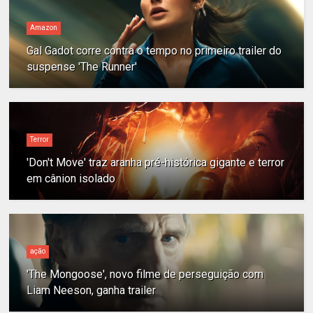
Amazon
Gal Gadot corre contra o tempo no primeiro trailer do
suspense 'The Runner'
Terror
'Don't Move' traz aranha pré-histórica gigante e terror
em cânion isolado
ação
'The Mongoose', novo filme de perseguição com
Liam Neeson, ganha trailer