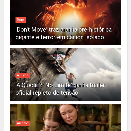
Terror
'Don't Move' traz aranha pré-histórica
gigante e terror em cânion isolado
A Queda
'A Queda 2: No Limite' ganha trailer
oficial repleto de tensão
Amazon