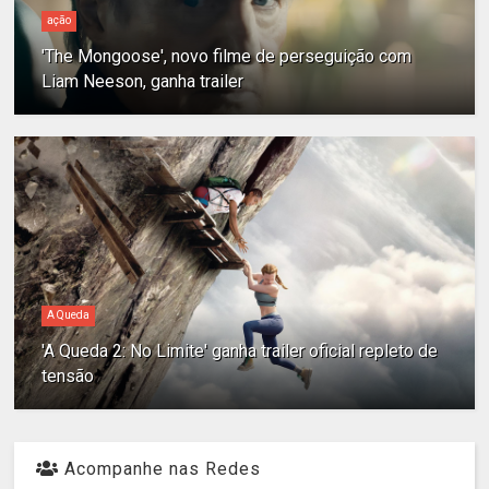
ação
'The Mongoose', novo filme de perseguição com
Liam Neeson, ganha trailer
A Queda
'A Queda 2: No Limite' ganha trailer oficial repleto de
tensão
Acompanhe nas Redes