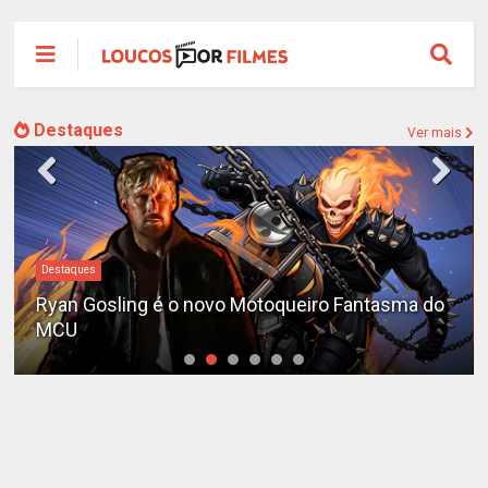
Destaques
Ver mais
Destaques
Ryan Gosling é o novo Motoqueiro Fantasma do
MCU