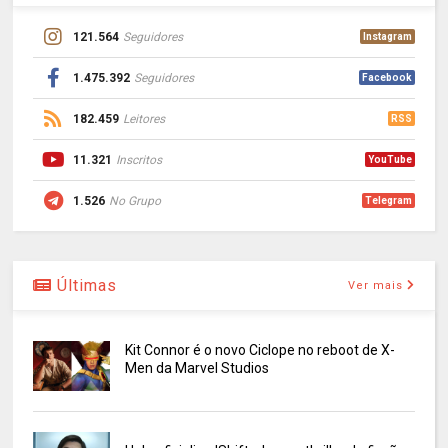
121.564
Seguidores
Instagram
1.475.392
Seguidores
Facebook
182.459
Leitores
RSS
11.321
Inscritos
YouTube
1.526
No Grupo
Telegram
Últimas
Ver mais
Kit Connor é o novo Ciclope no reboot de X-
Men da Marvel Studios