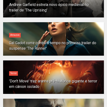
Andrew Garfield estrela novo épico medieval no
trailer de 'The Uprising'
Amazon
Gal Gadot corre contra o tempo no primeiro trailer do
suspense 'The Runner'
Terror
'Don't Move' traz aranha pré-histórica gigante e terror
em cânion isolado