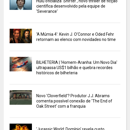
Hulu oficializa 'Shifter', novo thriller de ficção
científica desenvolvido pela equipe de
'Severance'
'A Múmia 4': Kevin J. O’Connor e Oded Fehr
retornam ao elenco com novidades no time
BILHETERIA | 'Homem-Aranha: Um Novo Dia'
ultrapassa US$1 bilhão e quebra recordes
históricos de bilheteria
Novo 'Cloverfield'? Produtor J.J. Abrams
comenta possível conexão de 'The End of
Oak Street' com a franquia
'Jurassic World: Domínio' revela custo