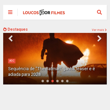
Destaques
Ver mais
Alejandro G. Iñárritu
Tom Cruise surge totalmente irreconhecível e
calvo no trailer caótico de 'Digger'