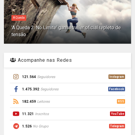
A Queda
'A Queda 2: No Limite' ganha trailer oficial repleto de
tensão
Acompanhe nas Redes
121.564
Seguidores
Instagram
1.475.392
Seguidores
Facebook
182.459
Leitores
RSS
11.321
Inscritos
YouTube
1.526
No Grupo
Telegram