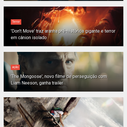
Terror
'Don't Move' traz aranha pré-histórica gigante e terror
em cânion isolado
ação
'The Mongoose', novo filme de perseguição com
Liam Neeson, ganha trailer