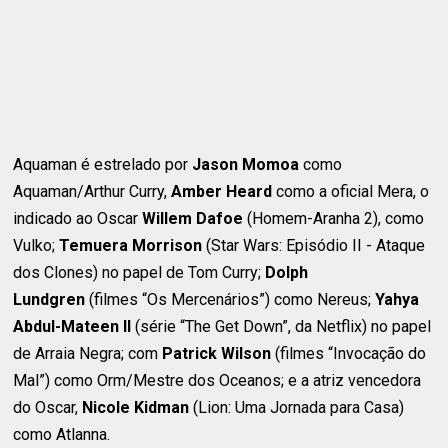
Aquaman é estrelado por
Jason Momoa
como
Aquaman/Arthur Curry,
Amber Heard
como a oficial Mera, o
indicado ao Oscar
Willem Dafoe
(Homem-Aranha 2), como
Vulko;
Temuera Morrison
(Star Wars: Episódio II - Ataque
dos Clones) no papel de Tom Curry;
Dolph
Lundgren
(filmes “Os Mercenários”) como Nereus;
Yahya
Abdul-Mateen II
(série “The Get Down”, da Netflix) no papel
de Arraia Negra; com
Patrick Wilson
(filmes “Invocação do
Mal”) como Orm/Mestre dos Oceanos; e a atriz vencedora
do Oscar,
Nicole Kidman
(Lion: Uma Jornada para Casa)
como Atlanna.