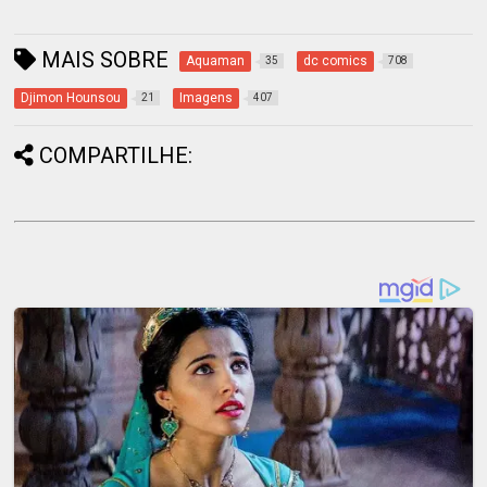
MAIS SOBRE
Aquaman
dc comics
35
708
Djimon Hounsou
Imagens
21
407
COMPARTILHE: