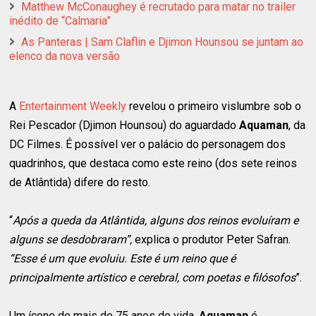
Matthew McConaughey é recrutado para matar no trailer
inédito de “Calmaria”
As Panteras | Sam Claflin e Djimon Hounsou se juntam ao
elenco da nova versão
A
Entertainment Weekly
revelou o primeiro vislumbre sob o
Rei Pescador (Djimon Hounsou) do aguardado
Aquaman
, da
DC Filmes. É possível ver o palácio do personagem dos
quadrinhos, que destaca como este reino (dos sete reinos
de Atlântida) difere do resto.
“
Após a queda da Atlântida, alguns dos reinos evoluíram e
alguns se desdobraram”,
explica o produtor Peter Safran.
“Esse é um que evoluiu. Este é um reino que é
principalmente artístico e cerebral, com poetas e filósofos
”.
Um ícone de mais de 75 anos de vida,
Aquaman
é