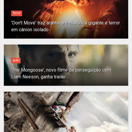
Terror
'Don't Move' traz aranha pré-histórica gigante e terror
em cânion isolado
ação
'The Mongoose', novo filme de perseguição com
Liam Neeson, ganha trailer