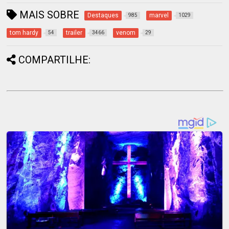
MAIS SOBRE
Destaques
marvel
985
1029
tom hardy
trailer
venom
54
3466
29
COMPARTILHE: