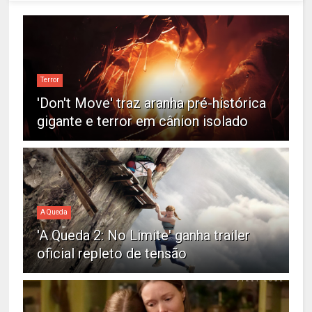
Terror
'Don't Move' traz aranha pré-histórica
gigante e terror em cânion isolado
A Queda
'A Queda 2: No Limite' ganha trailer
oficial repleto de tensão