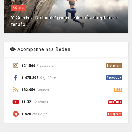
A Queda
'A Queda 2: No Limite' ganha trailer oficial repleto de
tensão
Acompanhe nas Redes
121.564
Seguidores
Instagram
1.475.392
Seguidores
Facebook
182.459
Leitores
RSS
11.321
Inscritos
YouTube
1.526
No Grupo
Telegram