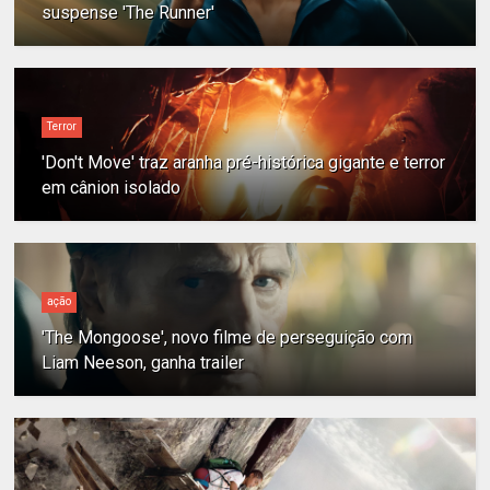
suspense 'The Runner'
Terror
'Don't Move' traz aranha pré-histórica gigante e terror
em cânion isolado
ação
'The Mongoose', novo filme de perseguição com
Liam Neeson, ganha trailer