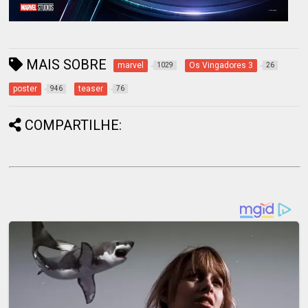
MAIS SOBRE
marvel
Os Vingadores 3
1029
26
poster
teaser
946
76
COMPARTILHE: