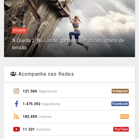
A Queda
'A Queda 2: No Limite' ganha trailer oficial repleto de
tensão
Acompanhe nas Redes
121.564
Seguidores
Instagram
1.475.392
Seguidores
Facebook
182.459
Leitores
RSS
11.321
Inscritos
YouTube