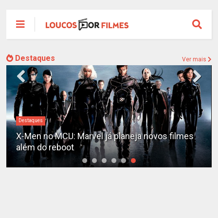
Destaques
Ver mais
Destaques
X-Men no MCU: Marvel já planeja novos filmes
além do reboot