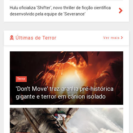
Hulu oficializa 'Shifter', novo thriller de ficção científica
desenvolvido pela equipe de 'Severance'
Últimas de Terror
Ver mais
Terror
'Don't Move' traz aranha pré-histórica
gigante e terror em cânion isolado