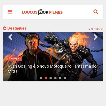
Destaques
Ver mais
Destaques
Ryan Gosling é o novo Motoqueiro Fantasma do
MCU