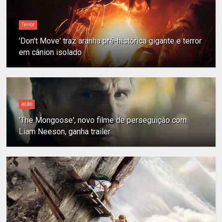
Terror
'Don't Move' traz aranha pré-histórica gigante e terror
em cânion isolado
ação
'The Mongoose', novo filme de perseguição com
Liam Neeson, ganha trailer