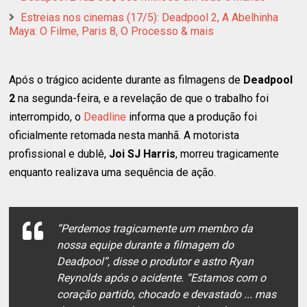
Estreias nos cinemas (17/5): Deadpool 2, A Abelhinha
Maya: O Filme, Paris 8, O Processo & mais
Após o trágico acidente durante as filmagens de
Deadpool
2
na segunda-feira, e a revelação de que o trabalho foi
interrompido, o
Deadline
informa que a produção foi
oficialmente retomada nesta manhã. A motorista
profissional e dublê,
Joi SJ Harris
, morreu tragicamente
enquanto realizava uma sequência de ação.
“
Perdemos tragicamente um membro da
nossa equipe durante a filmagem do
Deadpool
”, disse o produtor e astro Ryan
Reynolds após o acidente. “
Estamos com o
coração partido, chocado e devastado ... mas