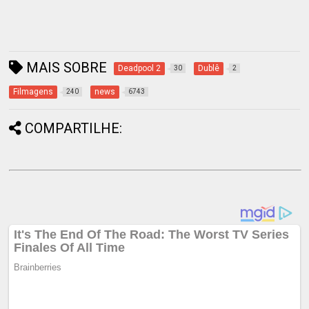
MAIS SOBRE
Deadpool 2
Dublê
30
2
Filmagens
news
240
6743
COMPARTILHE: