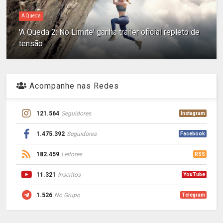
A Queda
'A Queda 2: No Limite' ganha trailer oficial repleto de
tensão
Acompanhe nas Redes
121.564
Seguidores
Instagram
1.475.392
Seguidores
Facebook
182.459
Leitores
RSS
11.321
Inscritos
YouTube
1.526
No Grupo
Telegram