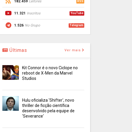
182.459
Leitores
RSS
11.321
Inscritos
YouTube
1.526
No Grupo
Telegram
Últimas
Ver mais
Kit Connor é o novo Ciclope no
reboot de X-Men da Marvel
Studios
Hulu oficializa 'Shifter', novo
thriller de ficção científica
desenvolvido pela equipe de
'Severance'