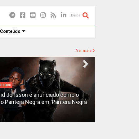
Buscar
 Conteúdo
Ver mais
taques
Destaques
id Jonsson é anunciado como o
o Pantera Negra em 'Pantera Negra
Ryan Gosling é
Fantasma do 