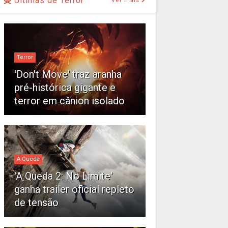
Últimas de Terror
Ver mais
Terror
'Don't Move' traz aranha
pré-histórica gigante e
terror em cânion isolado
A Queda
'A Queda 2: No Limite'
ganha trailer oficial repleto
de tensão