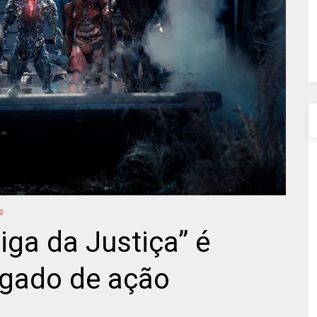
s
Liga da Justiça” é
egado de ação