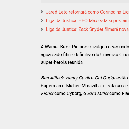
Jared Leto retornará como Coringa na Li
Liga da Justiça: HBO Max está supostame
Liga da Justiça: Zack Snyder filmará nov
A Warner Bros. Pictures divulgou o segundo
aguardado filme definitivo do Universo Cin
super-heróis reunida.
Ben Affleck, Henry Cavill
e
Gal Gadot
estão 
Superman e Mulher-Maravilha, e estarão se
Fisher
como Cyborg, e
Ezra Miller
como Flas