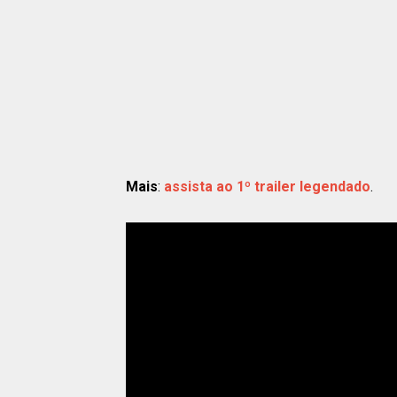
Mais
:
assista ao 1º trailer legendado
.