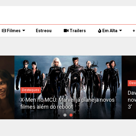
Filmes
Estreou
Trailers
Em Alta
+
Des
Destaques
Dav
X-Men no MCU: Marvel já planeja novos
nov
filmes além do reboot
3'