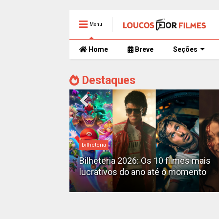
Menu
Home
Breve
Seções
Destaques
bilheteria
mente
 trailer caótico
Bilheteria 2026: Os 10 filmes mais
lucrativos do ano até o momento