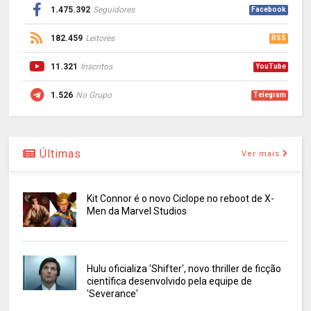
1.475.392
Seguidores
Facebook
182.459
Leitores
RSS
11.321
Inscritos
YouTube
1.526
No Grupo
Telegram
Últimas
Ver mais
Kit Connor é o novo Ciclope no reboot de X-
Men da Marvel Studios
Hulu oficializa 'Shifter', novo thriller de ficção
científica desenvolvido pela equipe de
'Severance'