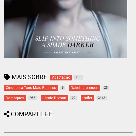
MAIS SOBRE
Adaptação
283
Cinquenta Tons Mais Escuros
Dakota Johnson
8
25
Destaques
Jamie Dornan
trailer
985
22
3466
COMPARTILHE: