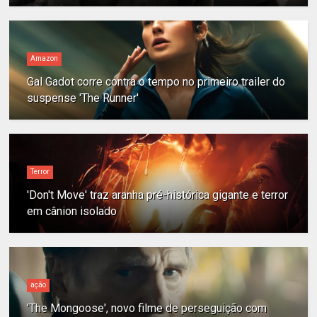
Amazon
Gal Gadot corre contra o tempo no primeiro trailer do
suspense 'The Runner'
Terror
'Don't Move' traz aranha pré-histórica gigante e terror
em cânion isolado
ação
'The Mongoose', novo filme de perseguição com