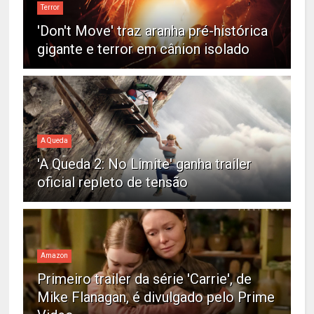
Terror
'Don't Move' traz aranha pré-histórica
gigante e terror em cânion isolado
A Queda
'A Queda 2: No Limite' ganha trailer
oficial repleto de tensão
Amazon
Primeiro trailer da série 'Carrie', de
Mike Flanagan, é divulgado pelo Prime