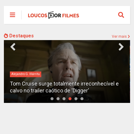
Destaques
Ver mais
Alejandro G. Iñárritu
Tom Cruise surge totalmente irreconhecível e
calvo no trailer caótico de 'Digger'