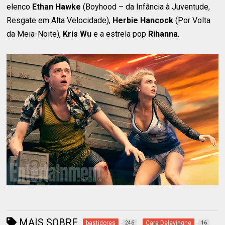
elenco
Ethan Hawke
(Boyhood – da Infância à Juventude,
Resgate em Alta Velocidade),
Herbie Hancock
(Por Volta
da Meia-Noite),
Kris Wu
e a estrela pop
Rihanna
.
MAIS SOBRE
bastidores
Cara Delevingne
246
16