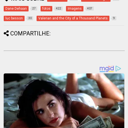
Dane Dehaan
fotos
Imagens
27
422
407
luc besson
Valerian and the City of a Thousand Planets
30
9
COMPARTILHE: