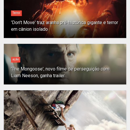
Terror
'Don't Move' traz aranha pré-histórica gigante e terror
em cânion isolado
ação
'The Mongoose', novo filme de perseguição com
Liam Neeson, ganha trailer