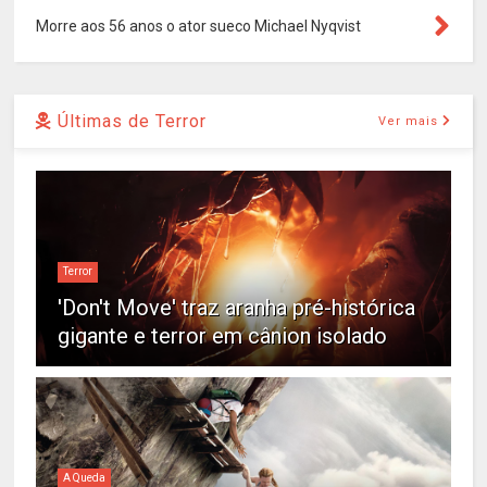
Morre aos 56 anos o ator sueco Michael Nyqvist
Últimas de Terror
Ver mais
Terror
'Don't Move' traz aranha pré-histórica
gigante e terror em cânion isolado
A Queda