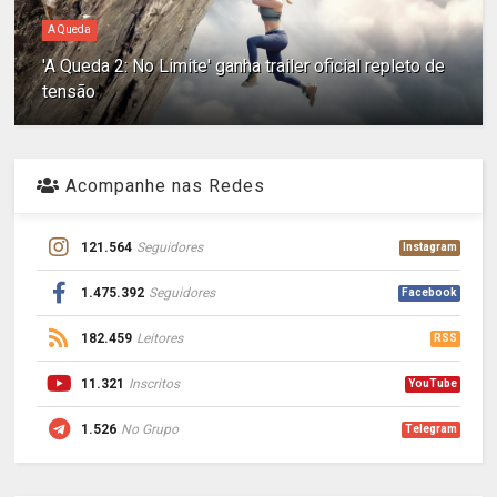
A Queda
'A Queda 2: No Limite' ganha trailer oficial repleto de
tensão
Acompanhe nas Redes
121.564
Seguidores
Instagram
1.475.392
Seguidores
Facebook
182.459
Leitores
RSS
11.321
Inscritos
YouTube
1.526
No Grupo
Telegram