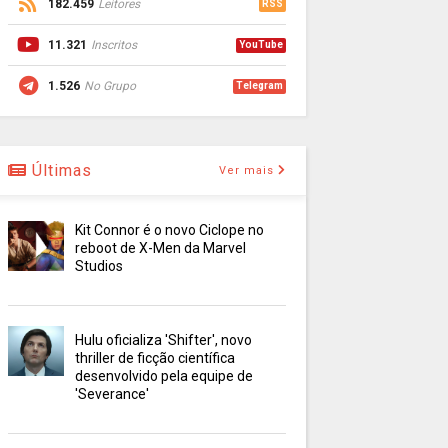
182.459
Leitores
RSS
11.321
Inscritos
YouTube
1.526
No Grupo
Telegram
Últimas
Ver mais
Kit Connor é o novo Ciclope no
reboot de X-Men da Marvel
Studios
Hulu oficializa 'Shifter', novo
thriller de ficção científica
desenvolvido pela equipe de
'Severance'