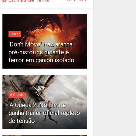
Últimas de Terror
Ver mais
Terror
'Don't Move' traz aranha
pré-histórica gigante e
terror em cânion isolado
A Queda
'A Queda 2: No Limite'
ganha trailer oficial repleto
de tensão