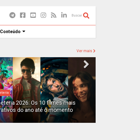
Buscar
 Conteúdo
Ver mais
eteria
Destaques
heteria 2026: Os 10 filmes mais
X-Men no MCU: 
rativos do ano até o momento
filmes além do