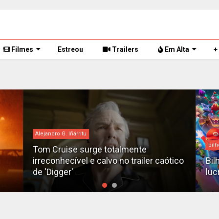
Filmes
Estreou
Trailers
Em Alta
+
Alejandro G. Iñárritu
bilh
Tom Cruise surge totalmente
irreconhecível e calvo no trailer caótico
Bil
de 'Digger'
luc