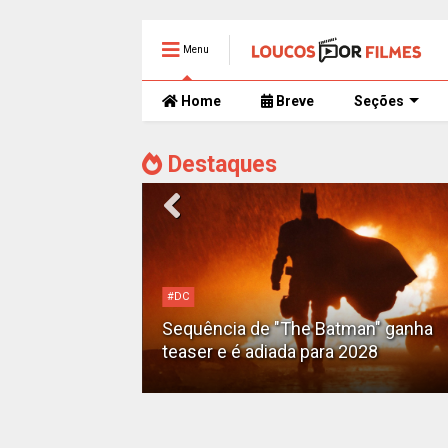
Menu
Home
Breve
Seções
Destaques
#DC
Motoqueiro
Sequência de "The Batman" ganha
teaser e é adiada para 2028