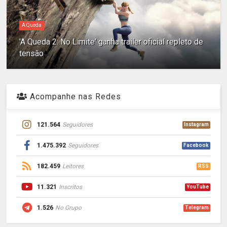
A Queda
'A Queda 2: No Limite' ganha trailer oficial repleto de
tensão
Acompanhe nas Redes
121.564
Seguidores
Instagram
1.475.392
Seguidores
Facebook
182.459
Leitores
RSS
11.321
Inscritos
YouTube
1.526
No Grupo
Telegram