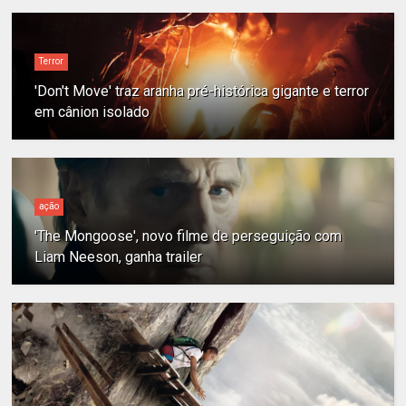
Terror
'Don't Move' traz aranha pré-histórica gigante e terror
em cânion isolado
ação
'The Mongoose', novo filme de perseguição com
Liam Neeson, ganha trailer