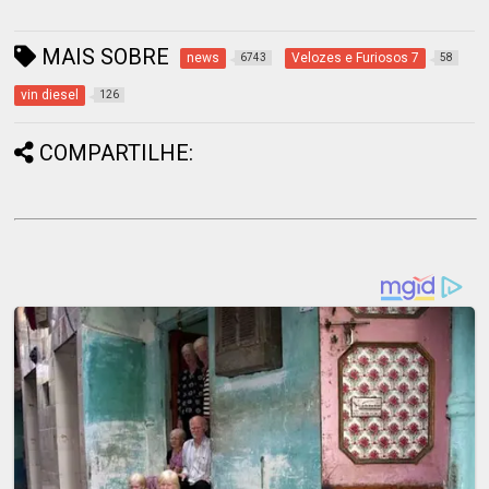
MAIS SOBRE
news
Velozes e Furiosos 7
6743
58
vin diesel
126
COMPARTILHE: