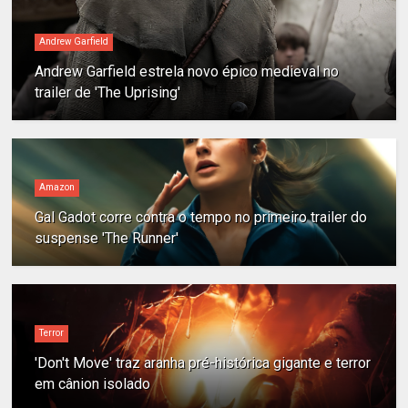
Andrew Garfield
Andrew Garfield estrela novo épico medieval no
trailer de 'The Uprising'
Amazon
Gal Gadot corre contra o tempo no primeiro trailer do
suspense 'The Runner'
Terror
'Don't Move' traz aranha pré-histórica gigante e terror
em cânion isolado