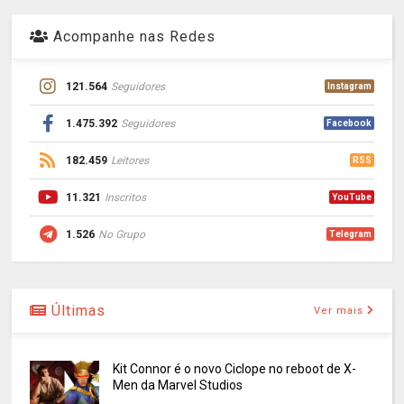
Acompanhe nas Redes
121.564
Seguidores
Instagram
1.475.392
Seguidores
Facebook
182.459
Leitores
RSS
11.321
Inscritos
YouTube
1.526
No Grupo
Telegram
Últimas
Ver mais
Kit Connor é o novo Ciclope no reboot de X-
Men da Marvel Studios