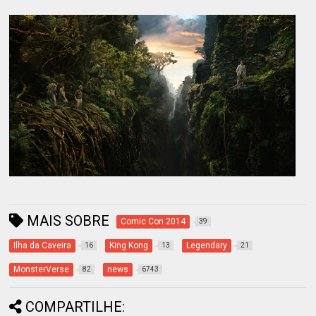
MAIS SOBRE
Comic Con 2014
39
Ilha da Caveira
King Kong
Legendary
16
13
21
MonsterVerse
news
82
6743
COMPARTILHE: