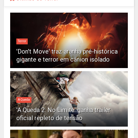
Terror
'Don't Move' traz aranha pré-histórica
gigante e terror em cânion isolado
A Queda
'A Queda 2: No Limite' ganha trailer
oficial repleto de tensão