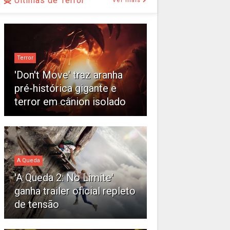
Últimas de Terror
Ver mais
Terror
'Don't Move' traz aranha
pré-histórica gigante e
terror em cânion isolado
A Queda
'A Queda 2: No Limite'
ganha trailer oficial repleto
de tensão