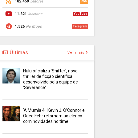
182.459
Leitores
RSS
11.321
Inscritos
YouTube
1.526
No Grupo
Telegram
Últimas
Ver mais
Hulu oficializa 'Shifter', novo
thriller de ficção científica
desenvolvido pela equipe de
'Severance'
'A Múmia 4': Kevin J. O’Connor e
Oded Fehr retornam ao elenco
com novidades no time