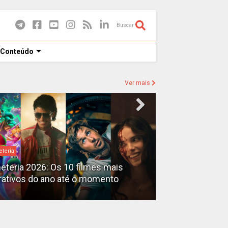
Buscar
 Conteúdo
Ver mais
eteria
Destaques
heteria 2026: Os 10 filmes mais
X-Men no MCU: 
rativos do ano até o momento
filmes além do