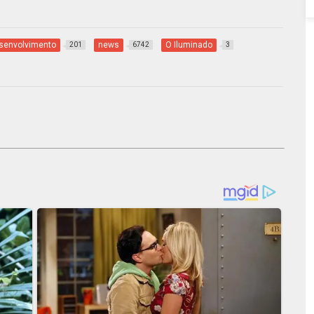
senvolvimento
news
O Iluminado
201
6742
3