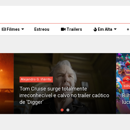
Filmes
Estreou
Trailers
Em Alta
+
Alejandro G. Iñárritu
bilh
Tom Cruise surge totalmente
irreconhecível e calvo no trailer caótico
Bil
de 'Digger'
luc