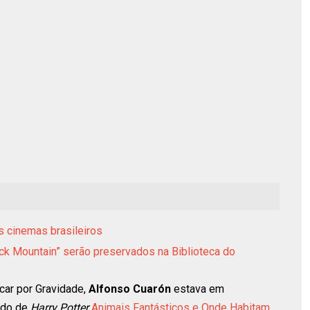
s cinemas brasileiros
ack Mountain” serão preservados na Biblioteca do
car por Gravidade,
Alfonso Cuarón
estava em
vado de
Harry Potter
Animais Fantásticos e Onde Habitam
,