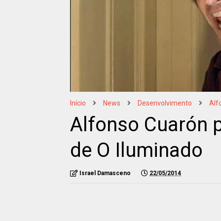
Início
News
Desenvolvimento
Alf
Alfonso Cuarón p
de O Iluminado
Israel Damasceno
22/05/2014