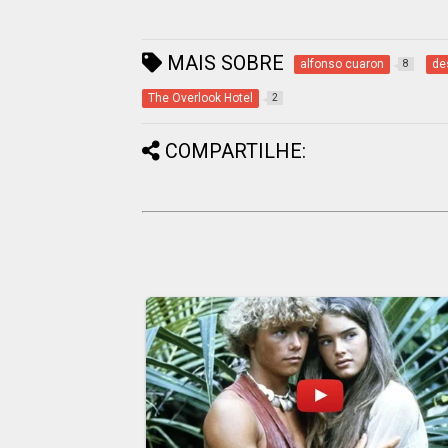
MAIS SOBRE
alfonso cuaron
de
8
The Overlook Hotel
2
COMPARTILHE: