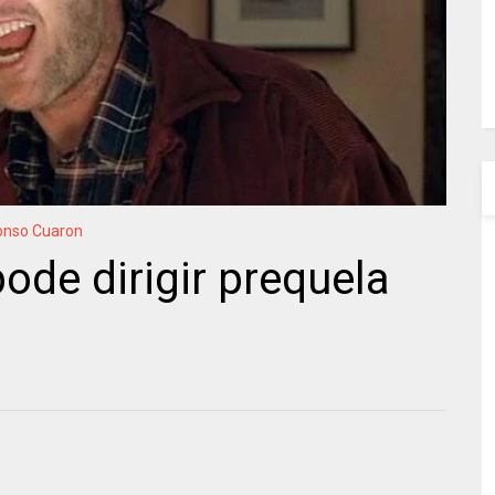
onso Cuaron
ode dirigir prequela