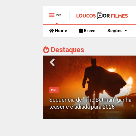
Menu
Home
Breve
Seções
Destaques
#DC
Motoqueiro
Sequência de "The Batman" ganha
teaser e é adiada para 2028