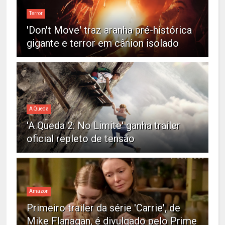
Terror
'Don't Move' traz aranha pré-histórica
gigante e terror em cânion isolado
A Queda
'A Queda 2: No Limite' ganha trailer
oficial repleto de tensão
Amazon
Primeiro trailer da série 'Carrie', de
Mike Flanagan, é divulgado pelo Prime