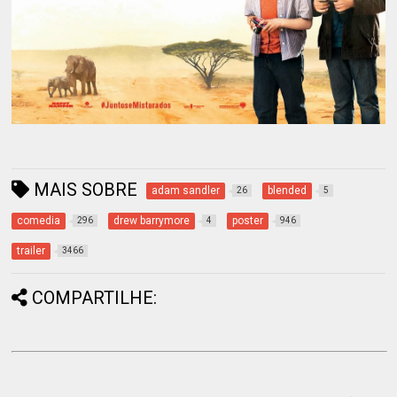
MAIS SOBRE
adam sandler
blended
26
5
comedia
drew barrymore
poster
296
4
946
trailer
3466
COMPARTILHE: