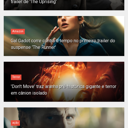
trailer de 'The Uprising'
Amazon
Gal Gadot corre contra o tempo no primeiro trailer do
suspense 'The Runner'
Terror
'Don't Move' traz aranha pré-histórica gigante e terror
em cânion isolado
ação