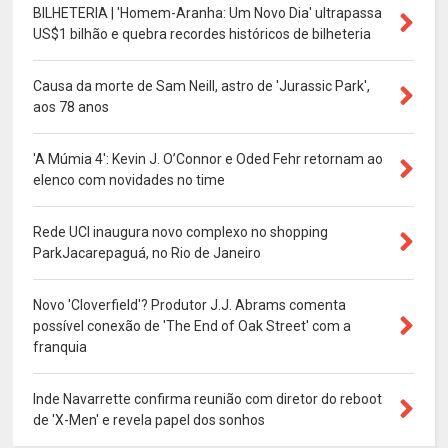
BILHETERIA | 'Homem-Aranha: Um Novo Dia' ultrapassa
US$1 bilhão e quebra recordes históricos de bilheteria
Causa da morte de Sam Neill, astro de 'Jurassic Park',
aos 78 anos
'A Múmia 4': Kevin J. O’Connor e Oded Fehr retornam ao
elenco com novidades no time
Rede UCI inaugura novo complexo no shopping
ParkJacarepaguá, no Rio de Janeiro
Novo 'Cloverfield'? Produtor J.J. Abrams comenta
possível conexão de 'The End of Oak Street' com a
franquia
Inde Navarrette confirma reunião com diretor do reboot
de 'X-Men' e revela papel dos sonhos