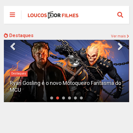
Destaques
Ver mais
Destaques
Ryan Gosling é o novo Motoqueiro Fantasma do
MCU