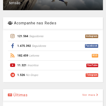
tensão
Acompanhe nas Redes
121.564
Seguidores
Instagram
1.475.392
Seguidores
Facebook
182.459
Leitores
RSS
11.321
Inscritos
YouTube
1.526
No Grupo
Telegram
Últimas
Ver mais