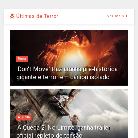
Últimas de Terror
Ver mais
Terror
'Don't Move' traz aranha pré-histórica
gigante e terror em cânion isolado
A Queda
'A Queda 2: No Limite' ganha trailer
oficial repleto de tensão