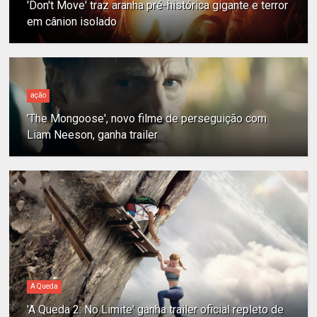
'Don't Move' traz aranha pré-histórica gigante e terror
em cânion isolado
ação
'The Mongoose', novo filme de perseguição com
Liam Neeson, ganha trailer
A Queda
'A Queda 2: No Limite' ganha trailer oficial repleto de