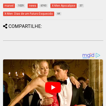
marvel
news
X-Men Apocalipse
1029
6743
37
X-Men: Dias de um Futuro Esquecido
64
COMPARTILHE: