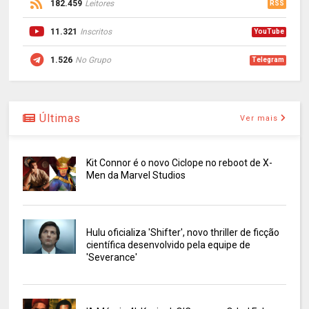
182.459
Leitores
RSS
11.321
Inscritos
YouTube
1.526
No Grupo
Telegram
Últimas
Ver mais
Kit Connor é o novo Ciclope no reboot de X-
Men da Marvel Studios
Hulu oficializa 'Shifter', novo thriller de ficção
científica desenvolvido pela equipe de
'Severance'