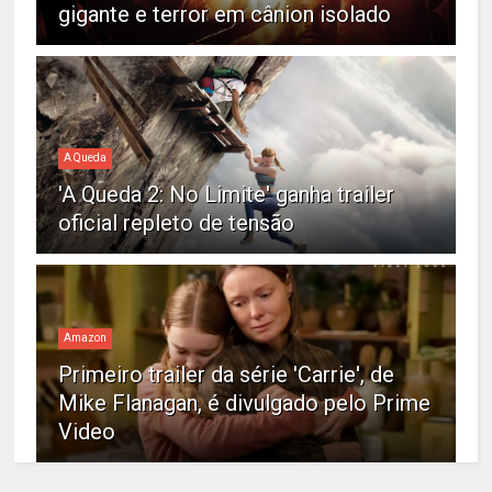
gigante e terror em cânion isolado
A Queda
'A Queda 2: No Limite' ganha trailer
oficial repleto de tensão
Amazon
Primeiro trailer da série 'Carrie', de
Mike Flanagan, é divulgado pelo Prime
Video