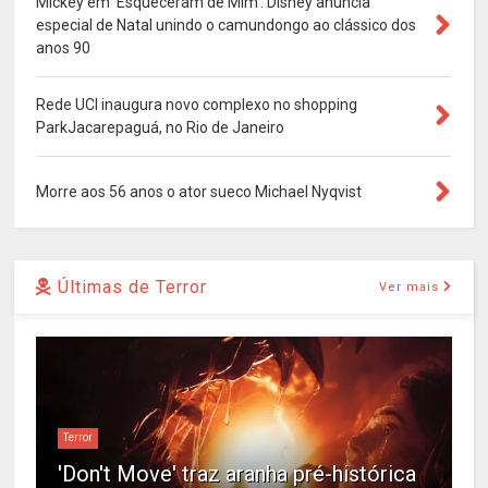
Mickey em 'Esqueceram de Mim': Disney anuncia
especial de Natal unindo o camundongo ao clássico dos
anos 90
Rede UCI inaugura novo complexo no shopping
ParkJacarepaguá, no Rio de Janeiro
Morre aos 56 anos o ator sueco Michael Nyqvist
Últimas de Terror
Ver mais
Terror
'Don't Move' traz aranha pré-histórica