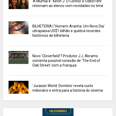
'A Múmia 4': Kevin J. O’Connor e Oded Fehr
retornam ao elenco com novidades no time
BILHETERIA | 'Homem-Aranha: Um Novo Dia'
ultrapassa US$1 bilhão e quebra recordes
históricos de bilheteria
Novo 'Cloverfield'? Produtor J.J. Abrams
comenta possível conexão de 'The End of
Oak Street' com a franquia
'Jurassic World: Domínio' revela custo
milionário e entra para a história do cinema