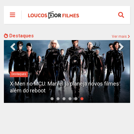
Destaques
Ver mais
Destaques
X-Men no MCU: Marvel já planeja novos filmes
além do reboot