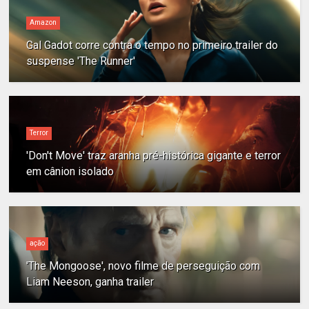
Amazon
Gal Gadot corre contra o tempo no primeiro trailer do
suspense 'The Runner'
Terror
'Don't Move' traz aranha pré-histórica gigante e terror
em cânion isolado
ação
'The Mongoose', novo filme de perseguição com
Liam Neeson, ganha trailer