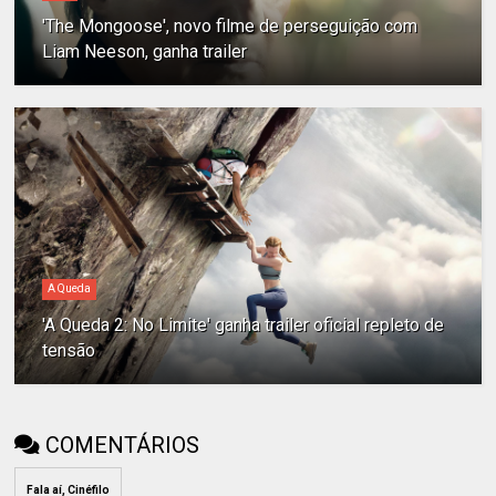
'The Mongoose', novo filme de perseguição com
Liam Neeson, ganha trailer
A Queda
'A Queda 2: No Limite' ganha trailer oficial repleto de
tensão
COMENTÁRIOS
Fala aí, Cinéfilo