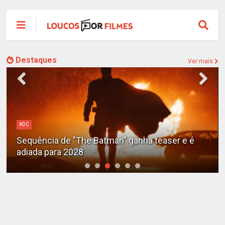
Destaques
Ver mais
Alejandro G. Iñárritu
Tom Cruise surge totalmente irreconhecível e
calvo no trailer caótico de 'Digger'