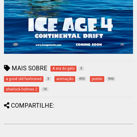
MAIS SOBRE
A era do gelo
5
a good old fashioned
animação
poster
3
493
946
sherlock holmes 2
14
COMPARTILHE: