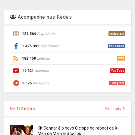
Acompanhe nas Redes
121.564
Seguidores
Instagram
1.475.392
Seguidores
Facebook
182.459
Leitores
RSS
11.321
Inscritos
YouTube
1.526
No Grupo
Telegram
Últimas
Ver mais
Kit Connor é o novo Ciclope no reboot de X-
Men da Marvel Studios