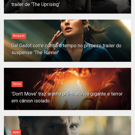
trailer de 'The Uprising'
Amazon
Gal Gadot corre contra o tempo no primeiro trailer do
suspense 'The Runner'
Terror
'Don't Move' traz aranha pré-histórica gigante e terror
em cânion isolado
ação