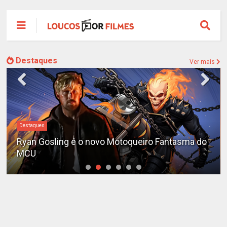
Destaques
Ver mais
#DC
Sequência de "The Batman" ganha teaser e é
adiada para 2028