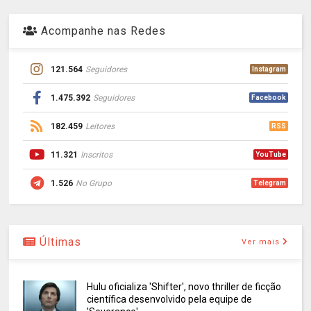
Acompanhe nas Redes
121.564
Seguidores
Instagram
1.475.392
Seguidores
Facebook
182.459
Leitores
RSS
11.321
Inscritos
YouTube
1.526
No Grupo
Telegram
Últimas
Ver mais
Hulu oficializa 'Shifter', novo thriller de ficção
científica desenvolvido pela equipe de