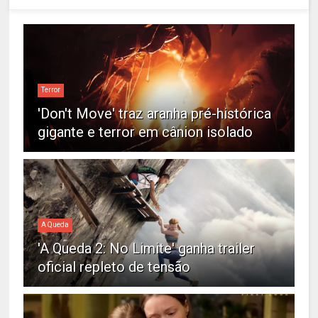
Terror
'Don't Move' traz aranha pré-histórica
gigante e terror em cânion isolado
A Queda
'A Queda 2: No Limite' ganha trailer
oficial repleto de tensão