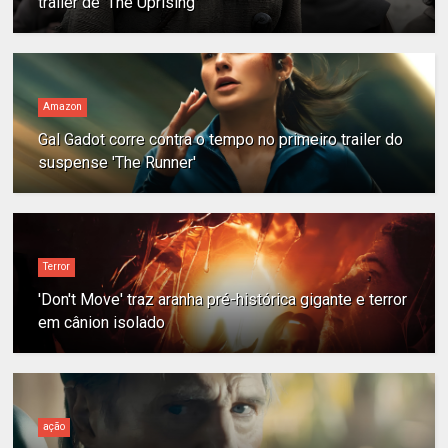
trailer de 'The Uprising'
Amazon
Gal Gadot corre contra o tempo no primeiro trailer do
suspense 'The Runner'
Terror
'Don't Move' traz aranha pré-histórica gigante e terror
em cânion isolado
ação