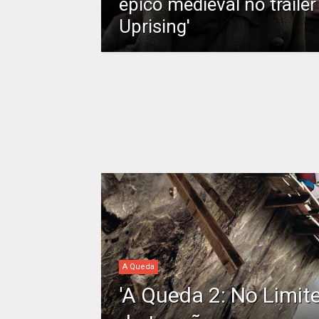
épico medieval no trailer
Uprising'
A Queda
'A Queda 2: No Limite'