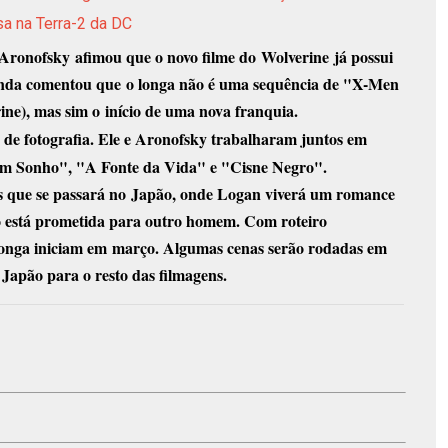
sa na Terra-2 da DC
Aronofsky
afimou que o novo filme do
Wolverine
já possui
inda comentou que
o longa não é uma sequência de "X-Men
ine), mas sim o
início de uma nova franquia
.
 de fotografia. Ele e Aronofsky trabalharam juntos em
m Sonho", "A Fonte da Vida" e "Cisne Negro"
.
s que se passará no
Japão
, onde Logan viverá um romance
 está prometida para outro homem. Com roteiro
 longa iniciam em
março
. Algumas cenas serão rodadas em
 Japão para o resto das filmagens.