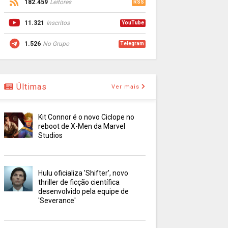
182.459
Leitores
RSS
11.321
Inscritos
YouTube
1.526
No Grupo
Telegram
Últimas
Ver mais
Kit Connor é o novo Ciclope no
reboot de X-Men da Marvel
Studios
Hulu oficializa 'Shifter', novo
thriller de ficção científica
desenvolvido pela equipe de
'Severance'