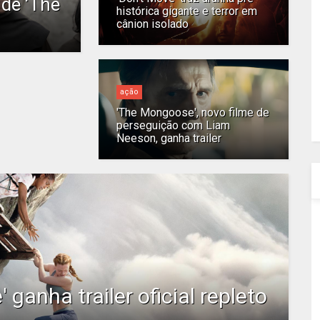
 de 'The
histórica gigante e terror em
cânion isolado
ação
'The Mongoose', novo filme de
perseguição com Liam
Neeson, ganha trailer
 ganha trailer oficial repleto