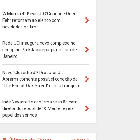
'A Múmia 4': Kevin J. O’Connor e Oded
Fehr retornam ao elenco com
novidades no time
Rede UCI inaugura novo complexo no
shopping ParkJacarepaguá, no Rio de
Janeiro
Novo 'Cloverfield'? Produtor J.J.
Abrams comenta possível conexão de
'The End of Oak Street' com a franquia
Inde Navarrette confirma reunião com
diretor do reboot de 'X-Men' e revela
papel dos sonhos