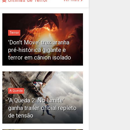
Últimas de Terror
Ver mais
Terror
'Don't Move' traz aranha
pré-histórica gigante e
terror em cânion isolado
A Queda
'A Queda 2: No Limite'
ganha trailer oficial repleto
de tensão