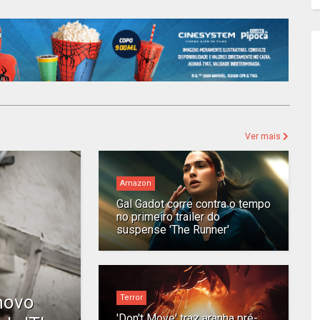
Ver mais
Amazon
Gal Gadot corre contra o tempo
no primeiro trailer do
suspense 'The Runner'
 novo
Terror
'Don't Move' traz aranha pré-