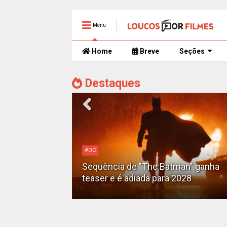
Menu
Home
Breve
Seções
Destaques
Alejandro G. Iñárritu
Tom Cruise surge totalmente
man" ganha
irreconhecível e calvo no trailer caó
2028
de 'Digger'