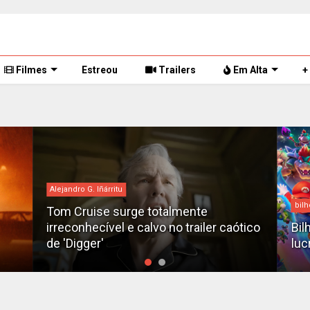
Filmes
Estreou
Trailers
Em Alta
+
bilheteria
Des
tico
Bilheteria 2026: Os 10 filmes mais
X-M
lucrativos do ano até o momento
fil