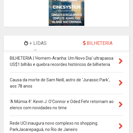
+ LIDAS
BILHETERIA
BILHETERIA | 'Homem-Aranha: Um Novo Dia' ultrapassa
US$1 bilhão e quebra recordes históricos de bilheteria
Causa da morte de Sam Neill, astro de 'Jurassic Park',
aos 78 anos
'A Múmia 4': Kevin J. O’Connor e Oded Fehr retornam ao
elenco com novidades no time
Rede UCI inaugura novo complexo no shopping
ParkJacarepaguá, no Rio de Janeiro