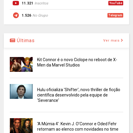
11.321
Inscritos
YouTube
1.526
No Grupo
Telegram
Últimas
Ver mais
Kit Connor é o novo Ciclope no reboot de X-
Men da Marvel Studios
Hulu oficializa 'Shifter', novo thriller de ficção
científica desenvolvido pela equipe de
'Severance'
'A Múmia 4': Kevin J. O’Connor e Oded Fehr
retornam ao elenco com novidades no time