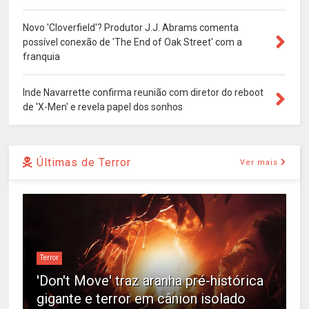
Novo 'Cloverfield'? Produtor J.J. Abrams comenta
possível conexão de 'The End of Oak Street' com a
franquia
Inde Navarrette confirma reunião com diretor do reboot
de 'X-Men' e revela papel dos sonhos
Últimas de Terror
Ver mais
Terror
'Don't Move' traz aranha pré-histórica
gigante e terror em cânion isolado