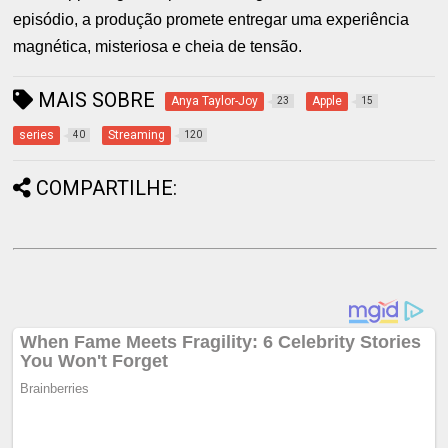
episódio, a produção promete entregar uma experiência
magnética, misteriosa e cheia de tensão.
MAIS SOBRE
Anya Taylor-Joy
Apple
23
15
series
Streaming
40
120
COMPARTILHE: