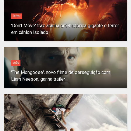
Terror
'Don't Move' traz aranha pré-histórica gigante e terror
em cânion isolado
ação
'The Mongoose', novo filme de perseguição com
Liam Neeson, ganha trailer