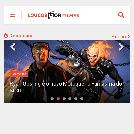
Destaques
Ver mais
Destaques
Ryan Gosling é o novo Motoqueiro Fantasma do
MCU