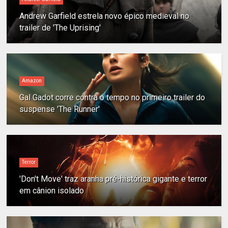
Andrew Garfield estrela novo épico medieval no
trailer de 'The Uprising'
Amazon
Gal Gadot corre contra o tempo no primeiro trailer do
suspense 'The Runner'
Terror
'Don't Move' traz aranha pré-histórica gigante e terror
em cânion isolado