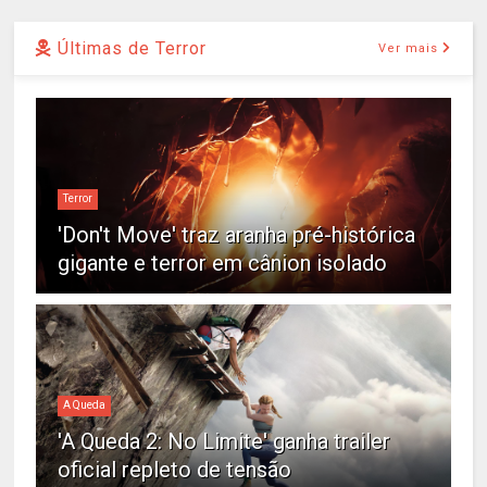
Últimas de Terror
Ver mais
Terror
'Don't Move' traz aranha pré-histórica
gigante e terror em cânion isolado
A Queda
'A Queda 2: No Limite' ganha trailer
oficial repleto de tensão