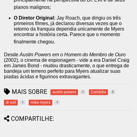
planos malignos;
O Diretor Original:
Jay Roach, que dirigiu os três
primeiros filmes, já declarou diversas vezes que o
retorno da franquia dependia unicamente de Myers
encontrar a história certa.
Parece que o momento
finalmente chegou.
Desde
Austin Powers em o Homem do Membro de Ouro
(2002), o cinema de espionagem - vide a era Daniel Craig
em James Bond - mudou drasticamente, o que entrega de
bandeja um terreno perfeito para Myers atualizar suas
piadas ácidas e figurinos extravagantes.
MAIS SOBRE
austin powers
Comédia
1
5
dr evil
mike myers
1
1
COMPARTILHE: