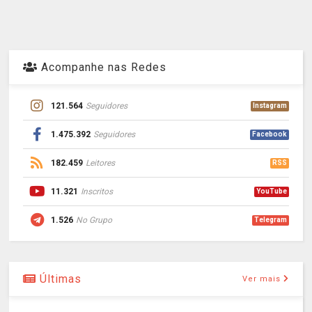
Acompanhe nas Redes
121.564
Seguidores
Instagram
1.475.392
Seguidores
Facebook
182.459
Leitores
RSS
11.321
Inscritos
YouTube
1.526
No Grupo
Telegram
Últimas
Ver mais