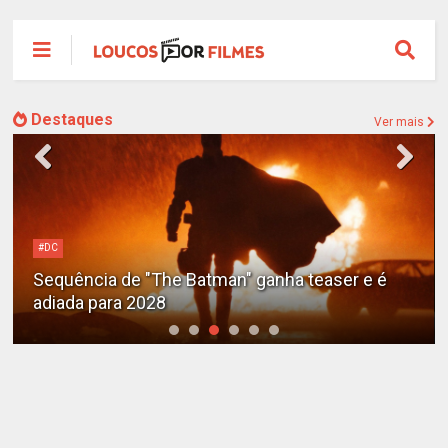
Destaques
Ver mais
Alejandro G. Iñárritu
Tom Cruise surge totalmente irreconhecível e
calvo no trailer caótico de 'Digger'