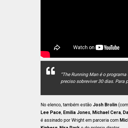
“
The Running Man é o programa de
preciso sobreviver 30 dias. Para 
No elenco, também estão
Josh Brolin
(como
Lee Pace
,
Emilia Jones
,
Michael Cera
,
Da
é assinado por Wright em parceria com
Mic
Kinberg
,
Nira Park
e do próprio diretor.