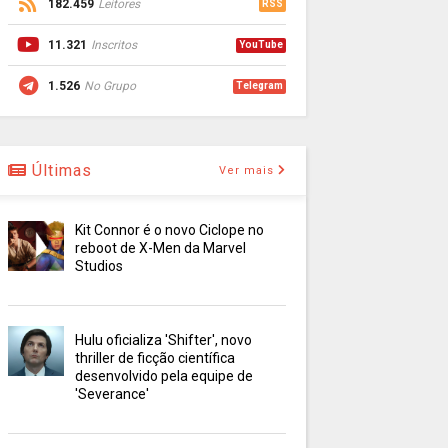
182.459
Leitores
RSS
11.321
Inscritos
YouTube
1.526
No Grupo
Telegram
Últimas
Ver mais
Kit Connor é o novo Ciclope no
reboot de X-Men da Marvel
Studios
Hulu oficializa 'Shifter', novo
thriller de ficção científica
desenvolvido pela equipe de
'Severance'