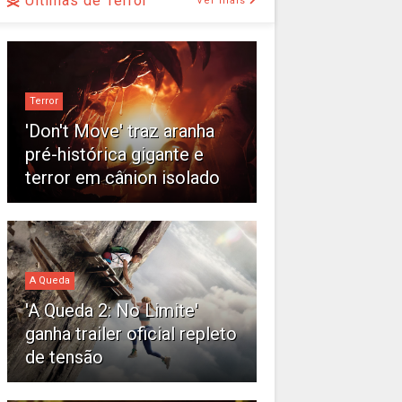
Últimas de Terror
Ver mais
Terror
'Don't Move' traz aranha
pré-histórica gigante e
terror em cânion isolado
A Queda
'A Queda 2: No Limite'
ganha trailer oficial repleto
de tensão