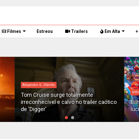
Filmes
Estreou
Trailers
Em Alta
+
Alejandro G. Iñárritu
bilh
Tom Cruise surge totalmente
irreconhecível e calvo no trailer caótico
Bil
de 'Digger'
luc