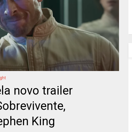
ght
la novo trailer
Sobrevivente,
ephen King