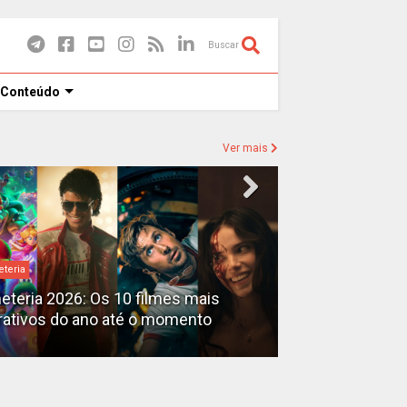
Buscar
 Conteúdo
Ver mais
eteria
Destaques
heteria 2026: Os 10 filmes mais
X-Men no MCU: 
rativos do ano até o momento
filmes além do