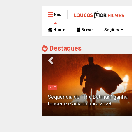
Menu
Home
Breve
Seções
Destaques
#DC
Motoqueiro
Sequência de "The Batman" ganha
teaser e é adiada para 2028