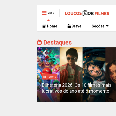
Menu
Home
Breve
Seções
Destaques
bilheteria
mente
 trailer caótico
Bilheteria 2026: Os 10 filmes mais
lucrativos do ano até o momento