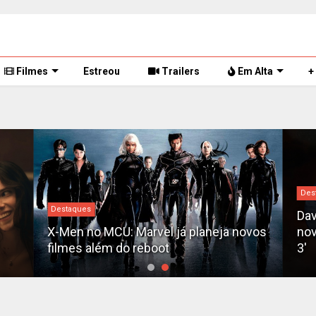
Filmes
Estreou
Trailers
Em Alta
+
Des
Destaques
Dav
X-Men no MCU: Marvel já planeja novos
nov
filmes além do reboot
3'