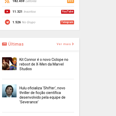
182.459
Leitores
RSS
11.321
Inscritos
YouTube
1.526
No Grupo
Telegram
Últimas
Ver mais
Kit Connor é o novo Ciclope no
reboot de X-Men da Marvel
Studios
Hulu oficializa 'Shifter', novo
thriller de ficção científica
desenvolvido pela equipe de
'Severance'