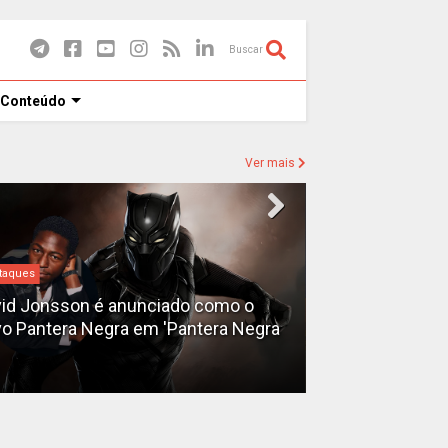
Buscar
 Conteúdo
Ver mais
taques
Destaques
id Jonsson é anunciado como o
o Pantera Negra em 'Pantera Negra
Ryan Gosling é
Fantasma do 