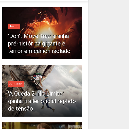
Terror
'Don't Move' traz aranha
pré-histórica gigante e
terror em cânion isolado
A Queda
'A Queda 2: No Limite'
ganha trailer oficial repleto
de tensão